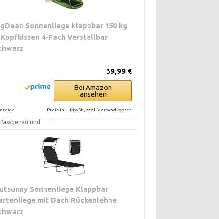
igDean Sonnenliege klappbar 150 kg
 Kopfkissen 4-Fach Verstellbar
chwarz
39,99 €
Bei Amazon
ansehen
OR- UND
ACHTEILE
Preis inkl. MwSt., zzgl. Versandkosten
nzeige
 Passgenau und
eist passende
efestigungen
 Kann teuer sein
nd Wege können
nger sein
 Beratung und
utsunny Sonnenliege Klappbar
essere
artenliege mit Dach Rückenlehne
aterialhinweise
chwarz
Nicht alle