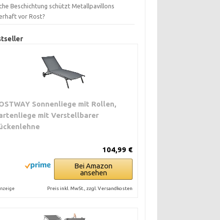
che Beschichtung schützt Metallpavillons
erhaft vor Rost?
tseller
OSTWAY Sonnenliege mit Rollen,
artenliege mit Verstellbarer
ückenlehne
104,99 €
Bei Amazon
ansehen
Preis inkl. MwSt., zzgl. Versandkosten
nzeige