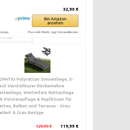
ondermaße
32,90 €
orrätig
Bei Amazon
 Schnell verfügbar
ansehen
nd günstig
 Passform oft nur
Preis inkl. MwSt., zzgl. Versandkosten
nzeige
enerisch
 Große Auswahl
nd oft günstige
reise
 Qualität und
aße variieren
ark
DPATIO Polyrattan Sonnenliege, 5-
ach Verstellbarer Rückenlehne
 Perfekte Passform
nd Materialwahl
artenliege, Wetterfest Rattanliege
 Teurer und
it Polsterauflage & Kopfkissen für
artezeit
arten, Balkon und Terrasse - Grau-
eliert & Grau Bezüge
 Beste
aterialkontrolle
 Du brauchst
129,99 €
119,99 €
uschnitt oder