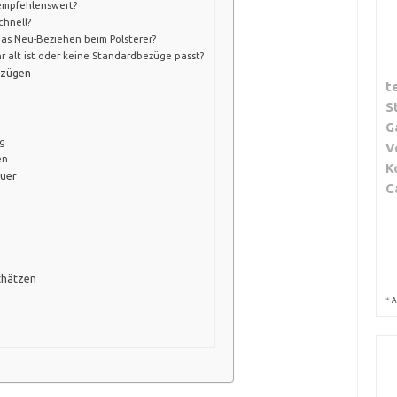
 empfehlenswert?
chnell?
as Neu-Beziehen beim Polsterer?
r alt ist oder keine Standardbezüge passt?
ezügen
t
S
G
ng
V
en
K
auer
C
chätzen
*
A