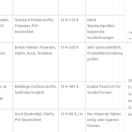
S
v
Laden;
Standard-Polsterstoffe,
20 €–120 €
Meist
+
10
Polyester, PVC-
Standardgrößen;
u
beschichtet
begrenzte
−
*
A
Sonderlösungen
g
Breite Palette: Polyester,
10 €–200 €
Sehr unterschiedlich;
+
vom
Olefin, Acryl, Textilene
Produktbeschreibung
u
prüfen
P
−
M
st
U
, je
Beliebige Outdoorstoffe,
50 €–400 €
Exakte Passform für
F
+
Sunbrella möglich
Sonderformen
u
G
ge
−
m
W
G
m
Acryl (Sunbrella), Olefin,
10 €–80 € / m
Nur Material. Nähen
+
PVC-beschichtet
nötig oder eigenes
M
Können
−
Z