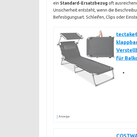
ein
Standard-Ersatzbezug
oft ausreichend
Unsicherheit entsteht, wenn die Beschreibu
Befestigungsart. Schleifen, Clips oder Ein
tectake®
klappbar
Verstell
für Balk
*
Anzeige
COSTWAY