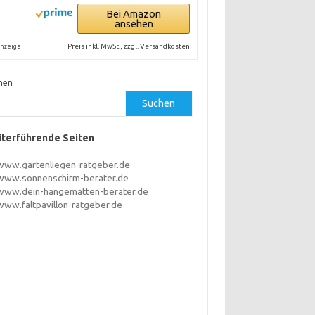
Bei Amazon
ähservice
ansehen
Preis inkl. MwSt., zzgl. Versandkosten
nzeige
hen
Suchen
terführende Seiten
www.gartenliegen-ratgeber.de
www.sonnenschirm-berater.de
www.dein-hängematten-berater.de
www.faltpavillon-ratgeber.de