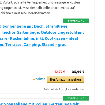
. Vorteil: schnelle Verfügbarkeit und niedrigere Kosten.
ng ungenau ist. Miss deshalb selbst nach. Achte auf
steckkanäle müssen übereinstimmen.
EMPFEHLUNG
 Sonnenliege mit Dach, Strandliege
, leichte Gartenliege, Outdoor Liegestuhl mit
barer Rückenlehne, inkl. Kopfkissen - ideal
on, Terrasse, Camping, Strand - grau
42,79 €
35,99 €
Bei Amazon ansehen
Preis inkl. MwSt., zzgl. Versandkosten
EMPFEHLUNG
 Sonnenliege mit Rollen, Gartenliege mit