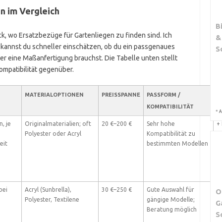
n im Vergleich
B
, wo Ersatzbezüge für Gartenliegen zu finden sind. Ich
&
o kannst du schneller einschätzen, ob du ein passgenaues
S
er eine Maßanfertigung brauchst. Die Tabelle unten stellt
ompatibilität gegenüber.
MATERIALOPTIONEN
PREISSPANNE
PASSFORM /
V
T
KOMPATIBILITÄT
N
*
A
, je
Originalmaterialien; oft
20 €–200 €
Sehr hohe
+
Polyester oder Acryl
Kompatibilität zu
m
eit
bestimmten Modellen
B
−
u
lä
bei
Acryl (Sunbrella),
30 €–250 €
Gute Auswahl für
+
O
Polyester, Textilene
gängige Modelle;
b
G
Beratung möglich
M
S
− 