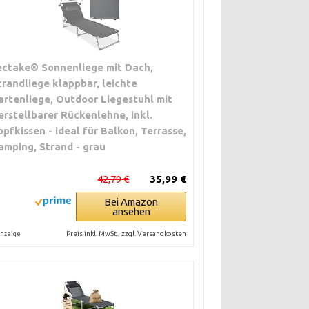
ectake® Sonnenliege mit Dach,
trandliege klappbar, leichte
artenliege, Outdoor Liegestuhl mit
erstellbarer Rückenlehne, inkl.
opfkissen - ideal für Balkon, Terrasse,
amping, Strand - grau
42,79 €
35,99 €
Bei Amazon
ansehen
Preis inkl. MwSt., zzgl. Versandkosten
nzeige