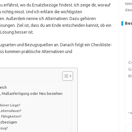
Wel
 Du erfährst, wo du Ersatzbezüge findest. Ich zeige dir, worauf
dau
richtig misst. Und ich erkläre die wichtigsten
en. Außerdem nenne ich Alternativen. Dazu gehören
Bes
ungen. Ziel ist, dass du am Ende entscheiden kannst, ob ein
 Lösung besser ist.
zugsarten und Bezugsquellen an. Danach folgt ein Checkliste-
uss kommen praktische Alternativen und
C
G
R
eich
g, Maßanfertigung oder Neu beziehen
deiner Liege?
 Lebensdauer?
*
A
 Fähigkeiten?
atzbezügen
ezug?