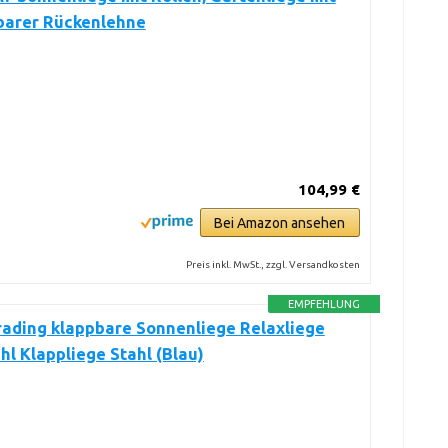
lbarer Rückenlehne
104,99 €
Bei Amazon ansehen
Preis inkl. MwSt., zzgl. Versandkosten
EMPFEHLUNG
rading klappbare Sonnenliege Relaxliege
hl Klappliege Stahl (Blau)