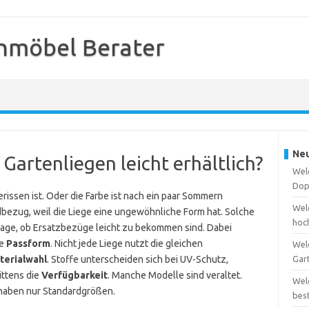
nmöbel Berater
Neu
Gartenliegen leicht erhältlich?
Wel
Dop
rissen ist. Oder die Farbe ist nach ein paar Sommern
Welc
bezug, weil die Liege eine ungewöhnliche Form hat. Solche
hoc
Frage, ob Ersatzbezüge leicht zu bekommen sind. Dabei
ie
Passform
. Nicht jede Liege nutzt die gleichen
Wel
terialwahl
. Stoffe unterscheiden sich bei UV-Schutz,
Gar
ittens die
Verfügbarkeit
. Manche Modelle sind veraltet.
Wel
r haben nur Standardgrößen.
bes