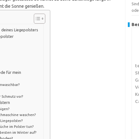
Sin
nt die Sonne genießen.
ode
Bes
g deines Liegepolsters
epolster
t
S
ode für mein
G
enwaschbar?
V
K
r Schmutz vor?
C
lstern
nigen?
schmaschine waschen?
Liegepolster?
che im Polster tun?
besten im Winter auf?
thoden?