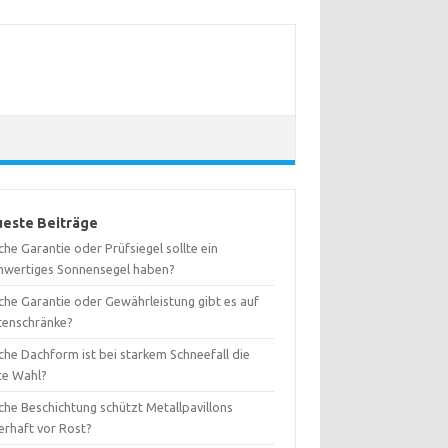
este Beiträge
he Garantie oder Prüfsiegel sollte ein
hwertiges Sonnensegel haben?
che Garantie oder Gewährleistung gibt es auf
tenschränke?
che Dachform ist bei starkem Schneefall die
te Wahl?
che Beschichtung schützt Metallpavillons
erhaft vor Rost?