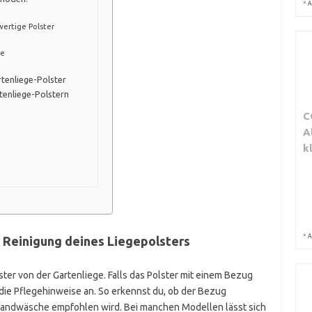
*
A
ertige Polster
ne
tenliege-Polster
tenliege-Polstern
C
A
k
*
A
r Reinigung deines Liegepolsters
ter von der Gartenliege. Falls das Polster mit einem Bezug
t die Pflegehinweise an. So erkennst du, ob der Bezug
Handwäsche empfohlen wird. Bei manchen Modellen lässt sich