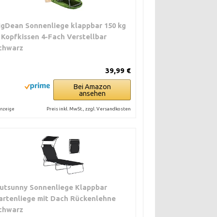
igDean Sonnenliege klappbar 150 kg
 Kopfkissen 4-Fach Verstellbar
chwarz
39,99 €
Bei Amazon
ansehen
Preis inkl. MwSt., zzgl. Versandkosten
nzeige
utsunny Sonnenliege Klappbar
artenliege mit Dach Rückenlehne
chwarz