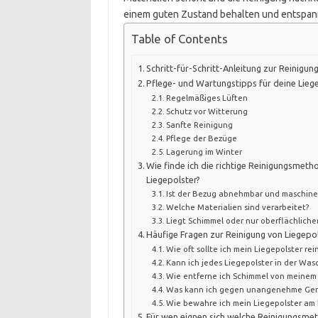
einem guten Zustand behalten und entspan
Table of Contents
Schritt-für-Schritt-Anleitung zur Reinigun
Pflege- und Wartungstipps für deine Lieg
Regelmäßiges Lüften
Schutz vor Witterung
Sanfte Reinigung
Pflege der Bezüge
Lagerung im Winter
Wie finde ich die richtige Reinigungsmeth
Liegepolster?
Ist der Bezug abnehmbar und maschin
Welche Materialien sind verarbeitet?
Liegt Schimmel oder nur oberflächliche
Häufige Fragen zur Reinigung von Liegepo
Wie oft sollte ich mein Liegepolster rei
Kann ich jedes Liegepolster in der Wa
Wie entferne ich Schimmel von meinem 
Was kann ich gegen unangenehme Gerü
Wie bewahre ich mein Liegepolster am 
Für wen eignen sich welche Reinigungsme