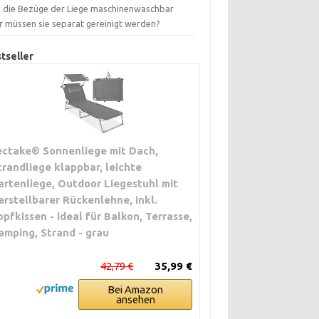
d die Bezüge der Liege maschinenwaschbar
r müssen sie separat gereinigt werden?
tseller
ectake® Sonnenliege mit Dach,
trandliege klappbar, leichte
artenliege, Outdoor Liegestuhl mit
erstellbarer Rückenlehne, inkl.
opfkissen - ideal für Balkon, Terrasse,
amping, Strand - grau
42,79 €
35,99 €
Bei Amazon
ansehen