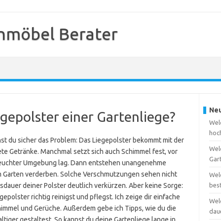
nmöbel Berater
Neu
egepolster einer Gartenliege?
Welc
hoc
st du sicher das Problem: Das Liegepolster bekommt mit der
Wel
te Getränke. Manchmal setzt sich auch Schimmel fest, vor
Gar
n feuchter Umgebung lag. Dann entstehen unangenehme
m Garten verderben. Solche Verschmutzungen sehen nicht
Wel
sdauer deiner Polster deutlich verkürzen. Aber keine Sorge:
bes
gepolster richtig reinigst und pflegst. Ich zeige dir einfache
Wel
immel und Gerüche. Außerdem gebe ich Tipps, wie du die
dau
ltiger gestaltest. So kannst du deine Gartenliege lange in