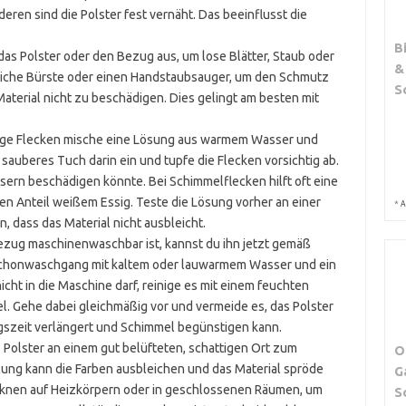
ren sind die Polster fest vernäht. Das beeinflusst die
B
das Polster oder den Bezug aus, um lose Blätter, Staub oder
&
iche Bürste oder einen Handstaubsauger, um den Schmutz
S
Material nicht zu beschädigen. Dies gelingt am besten mit
ige Flecken mische eine Lösung aus warmem Wasser und
sauberes Tuch darin ein und tupfe die Flecken vorsichtig ab.
asern beschädigen könnte. Bei Schimmelflecken hilft oft eine
n Anteil weißem Essig. Teste die Lösung vorher an einer
*
A
, dass das Material nicht ausbleicht.
zug maschinenwaschbar ist, kannst du ihn jetzt gemäß
Schonwaschgang mit kaltem oder lauwarmem Wasser und ein
icht in die Maschine darf, reinige es mit einem feuchten
 Gehe dabei gleichmäßig vor und vermeide es, das Polster
gszeit verlängert und Schimmel begünstigen kann.
Polster an einem gut belüfteten, schattigen Ort zum
O
lung kann die Farben ausbleichen und das Material spröde
G
knen auf Heizkörpern oder in geschlossenen Räumen, um
S