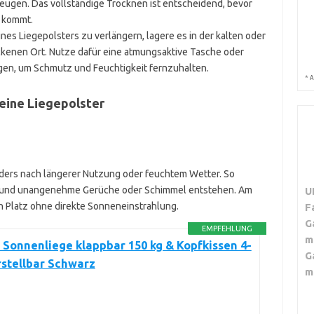
ugen. Das vollständige Trocknen ist entscheidend, bevor
e kommt.
es Liegepolsters zu verlängern, lagere es in der kalten oder
ckenen Ort. Nutze dafür eine atmungsaktive Tasche oder
igen, um Schmutz und Feuchtigkeit fernzuhalten.
*
A
eine Liegepolster
nders nach längerer Nutzung oder feuchtem Wetter. So
aut und unangenehme Gerüche oder Schimmel entstehen. Am
U
en Platz ohne direkte Sonneneinstrahlung.
F
G
EMPFEHLUNG
m
Sonnenliege klappbar 150 kg & Kopfkissen 4-
G
stellbar Schwarz
m