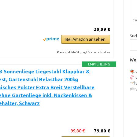
*
A
39,99 €
Suc
Bei Amazon ansehen
Preis inkl. MwSt., zzgl. Versandkosten
Wei
EMPFEHLUNG
 Sonnenliege Liegestuhl Klappbar &
st, Gartenstuhl Belastbar 200kg
sches Polster Extra Breit Verstellbare
hne Gartenliege inkl. Nackenkissen &
ehalter, Schwarz
99,80 €
79,80 €