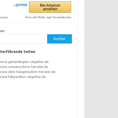
Bei Amazon
ansehen
Preis inkl. MwSt., zzgl. Versandkosten
nzeige
hen
Suchen
terführende Seiten
www.gartenliegen-ratgeber.de
www.sonnenschirm-berater.de
www.dein-hängematten-berater.de
www.faltpavillon-ratgeber.de