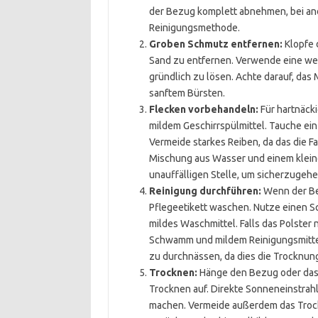
der Bezug komplett abnehmen, bei ande
Reinigungsmethode.
Groben Schmutz entfernen:
Klopfe 
Sand zu entfernen. Verwende eine we
gründlich zu lösen. Achte darauf, das 
sanftem Bürsten.
Flecken vorbehandeln:
Für hartnäck
mildem Geschirrspülmittel. Tauche ein 
Vermeide starkes Reiben, da das die F
Mischung aus Wasser und einem kleine
unauffälligen Stelle, um sicherzugehen
Reinigung durchführen:
Wenn der Be
Pflegeetikett waschen. Nutze einen 
mildes Waschmittel. Falls das Polster n
Schwamm und mildem Reinigungsmittel.
zu durchnässen, da dies die Trocknun
Trocknen:
Hänge den Bezug oder das 
Trocknen auf. Direkte Sonneneinstrah
machen. Vermeide außerdem das Troc