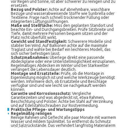
vor Regen und Sonne, ist aber schwerer zu reinigen und zu
ersetzen.
Bezug und Polster:
Achte auf abnehmbare, waschbare
Bezüge und wasserabweisende Stoffe wie Sunbrella oder
Textilene. Frage nach schnell trocknender Füllung oder
integrierten Lüftungsöffnungen.
Maße und Stellfläche:
Miss den geplanten Standort und
beachte Ein- und Durchgangsbreiten. Prüfe Sitzbreite und
Tiefe, damit mehrere Personen bequem sitzen und der
Platz nicht überfüllt wirkt.
Gewicht und Standfestigkeit:
Schwerere Modelle sind
stabiler bei Wind. Auf Balkonen achte auf die maximale
Traglast und wähle bei Bedarf ein leichteres Modell, das
sich sicher befestigen lässt.
Schutzmaßnahmen:
Überlege direkt eine passende
Abdeckplane oder eine Unterstellmöglichkeit einzuplanen.
Regelmäßiges Abdecken im Winter und bei Starkwetter
verlängert die Lebensdauer deutlich.
Montage und Ersatzteile:
Prüfe, ob die Montage in
Eigenleistung möglich ist und welche Werkzeuge benötigt
werden. Informiere dich, ob Ersatzteile und Beschläge
verfügbar sind und wie leicht sie nachgekauft werden
können.
Garantie und Korrosionsschutz:
Vergleiche
Garantiezeiten und was abgedeckt ist, etwa Rahmen,
Beschichtung und Polster. Achte bei Stahl auf Verzinkung
und auf Edelstahlschrauben zur Rostvermeidung.
Praktische Pflege- und Wartungstipps
Regelmäßig reinigen
Reinige Rahmen und Geflecht alle paar Monate mit warmem
Wasser und mildem Spülmittel. So entfernst du Schmutz
und Salzrückstände. Das verhindert langfristig Materialerm