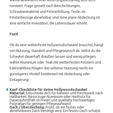
wasserabweisend oder witterungsbeständig sind nicht
normiert. Frage gezielt nach Beschichtungen,
Schraubenmaterial und Polsterfüllung. Teste, ob
Polsterbezüge abnehmbar sind. Eine plane Abdeckung ist
eine einfache Investition, die Lebensdauer erhöht.
Fazit
Ob du eine wetterfeste Hollywoodschaukel brauchst, hängt
von Nutzung, Standort und Pflegewunsch ab. Willst du die
Schaukel dauerhaft draußen lassen und wenig pflegen,
wähle Aluminium oder Teak mit wetterfesten Polstern und
Edelstahlbeschlägen. Bei seltener Nutzung reicht ein
günstigeres Modell kombiniert mit Abdeckung oder
Einlagerung.
Kauf-Checkliste für deine Hollywoodschaukel
Material:
Entscheide dich für Rahmen und Flechtwerk nach
Haltbarkeit. Bevorzuge Aluminium oder Hartholz für
Daueraufenthalt im Freien und qualitativ hochwertiges
Polyrattan für geringen Pflegeaufwand.
Dach / Überdachung:
Prüfe, ob ein festes oder
abnehmbares Dach benötigt wird. Ein festes Dach schützt