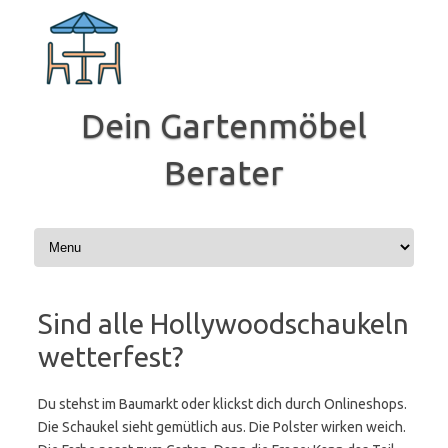
Zum
Inhalt
springen
Dein Gartenmöbel
Berater
Sind alle Hollywoodschaukeln
wetterfest?
Du stehst im Baumarkt oder klickst dich durch Onlineshops.
Die Schaukel sieht gemütlich aus. Die Polster wirken weich.