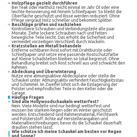
Holzpflege gezielt durchführen
Bei Teak oder Hartholz reicht einmal im Jahr Öl oder eine
leichte Renovierung mit feinem Schleifpapier. So bleibt die
Oberfläche geschützt und Risse werden reduziert. Ohne
Pflege vergraut Holz schneller und bekommt Splitter.
Beschläge prüfen und nachziehen
Kontrolliere Schrauben und Verbindungsteile alle paar
Monate. Ziehe lockere Schrauben nach und fetten
bewegliche Teile leicht. Das erhöht die Sicherheit und
vermeidet vorzeitigen Verschleiß durch Wackeln.
Kratzstellen am Metall behandeln
Entferne sichtbaren Rost sofort mit Drahtbürste oder
Schleifpapier und setze eine passende Rostschutzfarbe
auf. Kleine Schadstellen bleiben so lokal begrenzt. Ohne
Behandlung breitet sich Rost schnell aus und schwächt den
Rahmen.
Abdeckung und Überwinterung
Nutze eine atmungsaktive Abdeckplane oder stelle die
Schaukel unter. Atmungsaktiv verhindert Feuchtigkeitsstau
und Schimmel. Im Zweifel lohnt sich die Einlagerung der
Polster und empfindlicher Teile in den Keller oder die
Garage.
Häufige Fragen
Sind alle Hollywoodschaukeln wetterfest?
Nein. Viele Modelle sind nur bedingt wetterfest und
müssen bei starkem Regen oder im Winter geschützt
werden. Entscheidend sind Rahmenmaterial, Flechtwerk
und Polsterstoff. Achte auf Herstellerangaben und
Materialbeschreibungen, bevor du die Schaukel dauerhaft
draußen stehen lässt.
Wie schütze ich meine Schaukel am besten vor Regen
und Sonne?