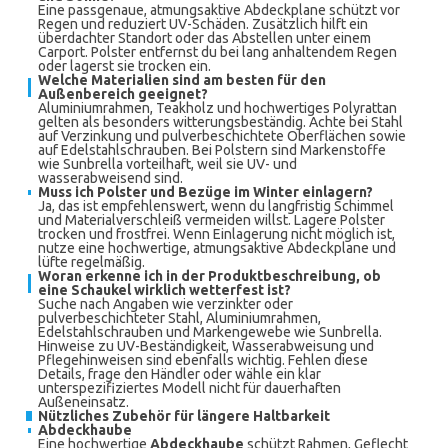
Eine passgenaue, atmungsaktive Abdeckplane schützt vor
Regen und reduziert UV-Schäden. Zusätzlich hilft ein
überdachter Standort oder das Abstellen unter einem
Carport. Polster entfernst du bei lang anhaltendem Regen
oder lagerst sie trocken ein.
Welche Materialien sind am besten für den
Außenbereich geeignet?
Aluminiumrahmen, Teakholz und hochwertiges Polyrattan
gelten als besonders witterungsbeständig. Achte bei Stahl
auf Verzinkung und pulverbeschichtete Oberflächen sowie
auf Edelstahlschrauben. Bei Polstern sind Markenstoffe
wie Sunbrella vorteilhaft, weil sie UV- und
wasserabweisend sind.
Muss ich Polster und Bezüge im Winter einlagern?
Ja, das ist empfehlenswert, wenn du langfristig Schimmel
und Materialverschleiß vermeiden willst. Lagere Polster
trocken und frostfrei. Wenn Einlagerung nicht möglich ist,
nutze eine hochwertige, atmungsaktive Abdeckplane und
lüfte regelmäßig.
Woran erkenne ich in der Produktbeschreibung, ob
eine Schaukel wirklich wetterfest ist?
Suche nach Angaben wie verzinkter oder
pulverbeschichteter Stahl, Aluminiumrahmen,
Edelstahlschrauben und Markengewebe wie Sunbrella.
Hinweise zu UV-Beständigkeit, Wasserabweisung und
Pflegehinweisen sind ebenfalls wichtig. Fehlen diese
Details, frage den Händler oder wähle ein klar
unterspezifiziertes Modell nicht für dauerhaften
Außeneinsatz.
Nützliches Zubehör für längere Haltbarkeit
Abdeckhaube
Eine hochwertige
Abdeckhaube
schützt Rahmen, Geflecht