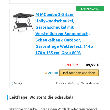
EMPFEHLUNG
M MCombo 3-Sitzer
Hollywoodschaukel,
Gartenschaukel mit
Verstellbarem Sonnendach,
Schaukelbank Outdoor,
Gartenliege Wetterfest, 114 x
170 x 155 cm, Grau 8003
94,99 €
89,99 €
Bei Amazon ansehen
*
Preis inkl. MwSt., zzgl. Versandkosten
Anzeige
Leitfrage: Wo steht die Schaukel?
Steht die Schaukel unter einem Vordach oder freistehend