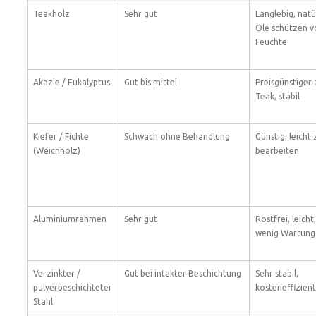
Teakholz
Sehr gut
Langlebig, natü
Öle schützen v
Feuchte
Akazie / Eukalyptus
Gut bis mittel
Preisgünstiger 
Teak, stabil
Kiefer / Fichte
Schwach ohne Behandlung
Günstig, leicht 
(Weichholz)
bearbeiten
Aluminiumrahmen
Sehr gut
Rostfrei, leicht,
wenig Wartung
Verzinkter /
Gut bei intakter Beschichtung
Sehr stabil,
pulverbeschichteter
kosteneffizient
Stahl