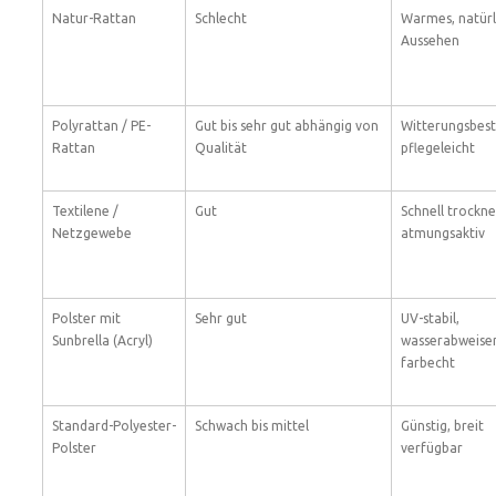
Natur-Rattan
Schlecht
Warmes, natürl
Aussehen
Polyrattan / PE-
Gut bis sehr gut abhängig von
Witterungsbest
Rattan
Qualität
pflegeleicht
Textilene /
Gut
Schnell trockne
Netzgewebe
atmungsaktiv
Polster mit
Sehr gut
UV-stabil,
Sunbrella (Acryl)
wasserabweise
farbecht
Standard-Polyester-
Schwach bis mittel
Günstig, breit
Polster
verfügbar