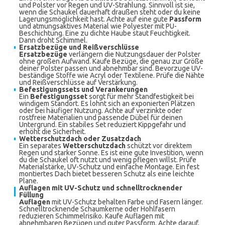
und Polster vor Regen und UV-Strahlung. Sinnvoll ist sie,
wenn die Schaukel dauerhaft draußen steht oder du keine
Lagerungsmöglichkeit hast. Achte auf eine gute
Passform
und atmungsaktives Material wie Polyester mit PU-
Beschichtung. Eine zu dichte Haube staut Feuchtigkeit.
Dann droht Schimmel.
Ersatzbezüge und Reißverschlüsse
Ersatzbezüge
verlängern die Nutzungsdauer der Polster
ohne großen Aufwand. Kaufe Bezüge, die genau zur Größe
deiner Polster passen und abnehmbar sind. Bevorzuge UV-
beständige Stoffe wie Acryl oder Textilene. Prüfe die Nähte
und Reißverschlüsse auf Verstärkung.
Befestigungssets und Verankerungen
Ein
Befestigungsset
sorgt für mehr Standfestigkeit bei
windigem Standort. Es lohnt sich an exponierten Plätzen
oder bei häufiger Nutzung. Achte auf verzinkte oder
rostfreie Materialien und passende Dübel für deinen
Untergrund. Ein stabiles Set reduziert Kippgefahr und
erhöht die Sicherheit.
Wetterschutzdach oder Zusatzdach
Ein separates
Wetterschutzdach
schützt vor direktem
Regen und starker Sonne. Es ist eine gute Investition, wenn
du die Schaukel oft nutzt und wenig pflegen willst. Prüfe
Materialstärke, UV-Schutz und einfache Montage. Ein fest
montiertes Dach bietet besseren Schutz als eine leichte
Plane.
Auflagen mit UV-Schutz und schnelltrocknender
Füllung
Auflagen
mit UV-Schutz behalten Farbe und Fasern länger.
Schnelltrocknende Schaumkerne oder Hohlfasern
reduzieren Schimmelrisiko. Kaufe Auflagen mit
abnehmbaren Bezügen und guter Passform. Achte darauf,