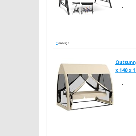
*
Anzeige
Outsunny
x 140 x 