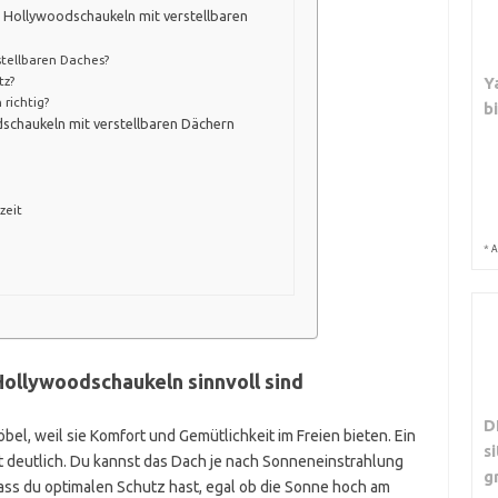
 Hollywoodschaukeln mit verstellbaren
stellbaren Daches?
tz?
Y
 richtig?
b
schaukeln mit verstellbaren Dächern
zeit
*
A
ollywoodschaukeln sinnvoll sind
D
l, weil sie Komfort und Gemütlichkeit im Freien bieten. Ein
s
t deutlich. Du kannst das Dach je nach Sonneneinstrahlung
g
ss du optimalen Schutz hast, egal ob die Sonne hoch am