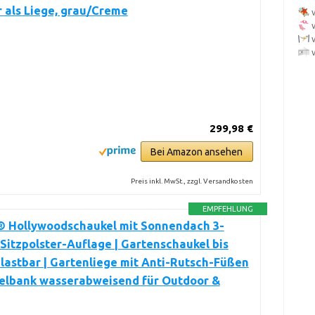
 als Liege, grau/Creme
299,98 €
Bei Amazon ansehen
Preis inkl. MwSt., zzgl. Versandkosten
EMPFEHLUNG
 Hollywoodschaukel mit Sonnendach 3-
 Sitzpolster-Auflage | Gartenschaukel bis
lastbar | Gartenliege mit Anti-Rutsch-Füßen
kelbank wasserabweisend für Outdoor &