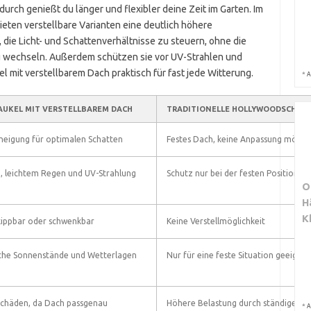
urch genießt du länger und flexibler deine Zeit im Garten. Im
eten verstellbare Varianten eine deutlich höhere
 die Licht- und Schattenverhältnisse zu steuern, ohne die
u wechseln. Außerdem schützen sie vor UV-Strahlen und
l mit verstellbarem Dach praktisch für fast jede Witterung.
*
A
UKEL MIT VERSTELLBAREM DACH
TRADITIONELLE HOLLYWOODSCHAU
hneigung für optimalen Schatten
Festes Dach, keine Anpassung möglic
, leichtem Regen und UV-Strahlung
Schutz nur bei der festen Position d
O
H
K
 kippbar oder schwenkbar
Keine Verstellmöglichkeit
iche Sonnenstände und Wetterlagen
Nur für eine feste Situation geeignet
chäden, da Dach passgenau
Höhere Belastung durch ständige So
*
A