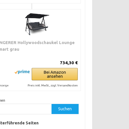
NGERER Hollywoodschaukel Lounge
mart grau
734,30 €
Bei Amazon
ansehen
Preis inkl. MwSt., zzgl. Versandkosten
nzeige
hen
Suchen
terführende Seiten