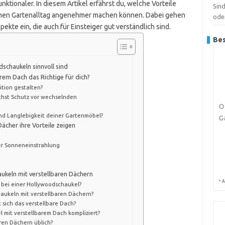
ktionaler. In diesem Artikel erfährst du, welche Vorteile
Sin
einen Gartenalltag angenehmer machen können. Dabei gehen
ode
ekte ein, die auch für Einsteiger gut verständlich sind.
Bes
schaukeln sinnvoll sind
rem Dach das Richtige für dich?
ition gestalten?
uchst Schutz vor wechselnden
O
und Langlebigkeit deiner Gartenmöbel?
G
Dächer ihre Vorteile zeigen
er Sonneneinstrahlung
ukeln mit verstellbaren Dächern
*
A
h bei einer Hollywoodschaukel?
ukeln mit verstellbaren Dächern?
sich das verstellbare Dach?
 mit verstellbarem Dach kompliziert?
ren Dächern üblich?