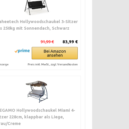
aheetech Hollywoodschaukel 3-Sitzer
is 250kg mit Sonnendach, Schwarz
91,99 €
83,99 €
Bei Amazon
ansehen
Preis inkl. MwSt., zzgl. Versandkosten
nzeige
EGAMO Hollywoodschaukel Miami 4-
itzer 228cm, klappbar als Liege,
rau/Creme