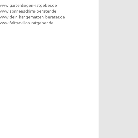
www.gartenliegen-ratgeber.de
www.sonnenschirm-berater.de
www.dein-hängematten-berater.de
www.faltpavillon-ratgeber.de