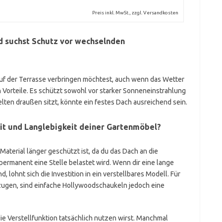
Preis inkl. MwSt., zzgl. Versandkosten
nd suchst Schutz vor wechselnden
uf der Terrasse verbringen möchtest, auch wenn das Wetter
h Vorteile. Es schützt sowohl vor starker Sonneneinstrahlung
lten draußen sitzt, könnte ein festes Dach ausreichend sein.
eit und Langlebigkeit deiner Gartenmöbel?
 Material länger geschützt ist, da du das Dach an die
ermanent eine Stelle belastet wird. Wenn dir eine lange
, lohnt sich die Investition in ein verstellbares Modell. Für
zugen, sind einfache Hollywoodschaukeln jedoch eine
die Verstellfunktion tatsächlich nutzen wirst. Manchmal