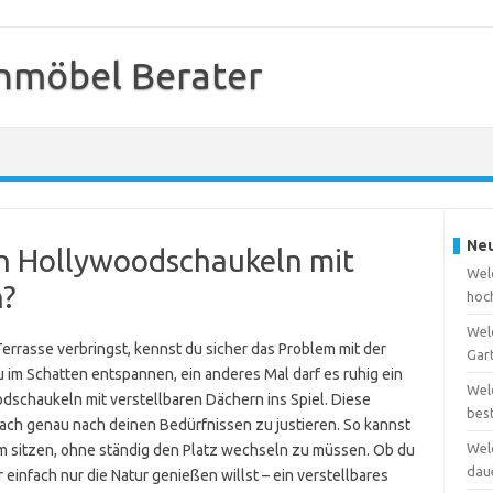
nmöbel Berater
Neu
en Hollywoodschaukeln mit
Welc
n?
hoc
Wel
errasse verbringst, kennst du sicher das Problem mit der
Gar
im Schatten entspannen, ein anderes Mal darf es ruhig ein
Wel
schaukeln mit verstellbaren Dächern ins Spiel. Diese
bes
 Dach genau nach deinen Bedürfnissen zu justieren. So kannst
Wel
 sitzen, ohne ständig den Platz wechseln zu müssen. Ob du
dau
 einfach nur die Natur genießen willst – ein verstellbares