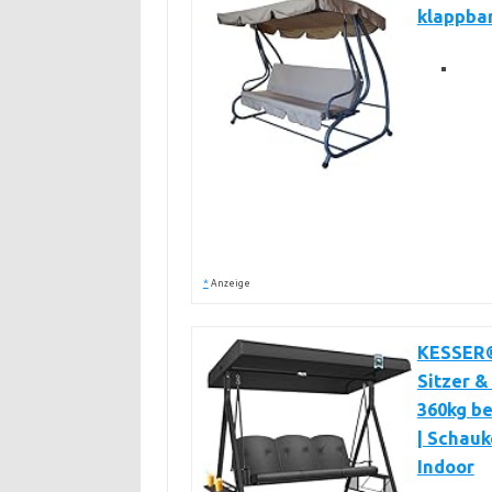
klappbar
*
Anzeige
KESSER®
Sitzer &
360kg be
| Schau
Indoor