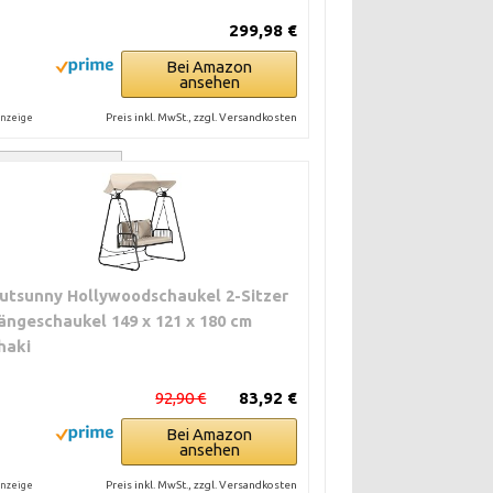
299,98 €
Bei Amazon
ansehen
Preis inkl. MwSt., zzgl. Versandkosten
nzeige
KEL
h
es Daches
utsunny Hollywoodschaukel 2-Sitzer
ängeschaukel 149 x 121 x 180 cm
haki
92,90 €
83,92 €
Bei Amazon
ansehen
nnenexposition
Preis inkl. MwSt., zzgl. Versandkosten
nzeige