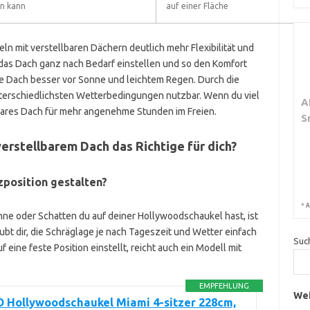
en kann
auf einer Fläche
 mit verstellbaren Dächern deutlich mehr Flexibilität und
 das Dach ganz nach Bedarf einstellen und so den Komfort
e Dach besser vor Sonne und leichtem Regen. Durch die
nterschiedlichsten Wetterbedingungen nutzbar. Wenn du viel
A
llbares Dach für mehr angenehme Stunden im Freien.
S
erstellbarem Dach das Richtige für dich?
zposition gestalten?
*
A
nne oder Schatten du auf deiner Hollywoodschaukel hast, ist
aubt dir, die Schräglage je nach Tageszeit und Wetter einfach
Suc
 eine feste Position einstellt, reicht auch ein Modell mit
EMPFEHLUNG
Wei
Hollywoodschaukel Miami 4-sitzer 228cm,