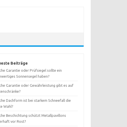
este Beiträge
he Garantie oder Prüfsiegel sollte ein
hwertiges Sonnensegel haben?
che Garantie oder Gewährleistung gibt es auf
tenschränke?
che Dachform ist bei starkem Schneefall die
te Wahl?
che Beschichtung schützt Metallpavillons
erhaft vor Rost?