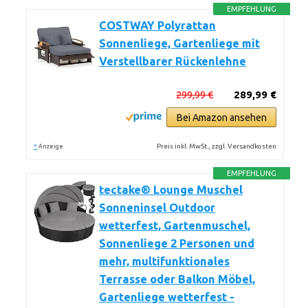
EMPFEHLUNG
COSTWAY Polyrattan
Sonnenliege, Gartenliege mit
Verstellbarer Rückenlehne
299,99 €
289,99 €
Bei Amazon ansehen
*
Preis inkl. MwSt., zzgl. Versandkosten
Anzeige
EMPFEHLUNG
tectake® Lounge Muschel
Sonneninsel Outdoor
wetterfest, Gartenmuschel,
Sonnenliege 2 Personen und
mehr, multifunktionales
Terrasse oder Balkon Möbel,
Gartenliege wetterfest -