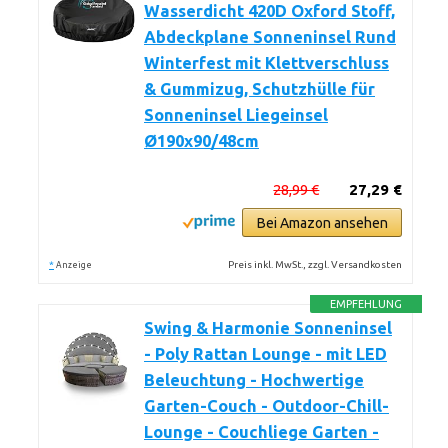
Wasserdicht 420D Oxford Stoff,
Abdeckplane Sonneninsel Rund
Winterfest mit Klettverschluss
& Gummizug, Schutzhülle für
Sonneninsel Liegeinsel
Ø190x90/48cm
28,99 €
27,29 €
Bei Amazon ansehen
*
Preis inkl. MwSt., zzgl. Versandkosten
Anzeige
EMPFEHLUNG
Swing & Harmonie Sonneninsel
- Poly Rattan Lounge - mit LED
Beleuchtung - Hochwertige
Garten-Couch - Outdoor-Chill-
Lounge - Couchliege Garten -