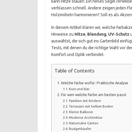
kann Hitze stauen. Ein helles Segel reflekt
verblassen schnell. Andere zeigen jeden Fl
Holzmöbeln harmonieren? Soll es als Akzent
In diesem Artikel klären wir, welche Farba
Hinweise zu
Hitze
,
Blendung
,
UV-Schutz
auswählst, die sich gut ins Gartenbild einf
Tests, mit denen du die richtige Wahl vor dem
Komfort und Optik verbindet.
Table of Contents
Welche Farbe wofür: Praktische Analyse
Kurz und klar
Für wen welche Farbe am besten passt
Familien mit Kindern
Terrassen mit hellem Boden
Kleine Balkone
Moderne Architektur
Naturnahe Gärten
Budgetkäufer