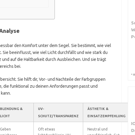
S
W
 Analyse
P
essbar den Komfort unter dem Segel. Sie bestimmt, wie viel
Sie beeinflusst, wie viel Licht durchfällt und wie stark du
 und auf die Haltbarkeit durch Ausbleichen. Und sie trägt
reichs bei.
*
A
ersicht. Sie hilft dir, Vor- und Nachteile der Farbgruppen
be, die funktional zu deinen Anforderungen passt und
 kann.
BLENDUNG &
UV-
ÄSTHETIK &
LICHT
SCHUTZ/TRANSPARENZ
EINSATZEMPFEHLUNG
I
Geben
Oft etwas
Neutral und
D