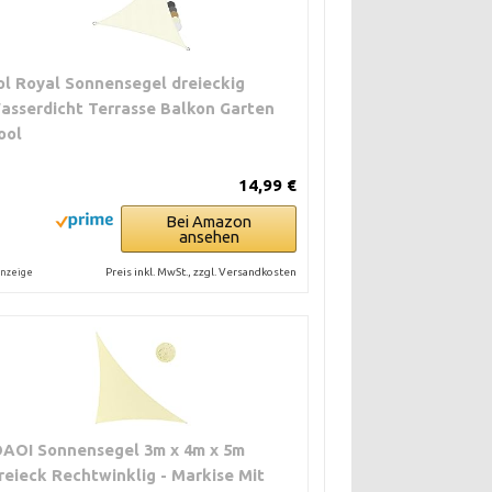
ol Royal Sonnensegel dreieckig
asserdicht Terrasse Balkon Garten
ool
14,99 €
Bei Amazon
ansehen
Preis inkl. MwSt., zzgl. Versandkosten
nzeige
OAOI Sonnensegel 3m x 4m x 5m
reieck Rechtwinklig - Markise Mit