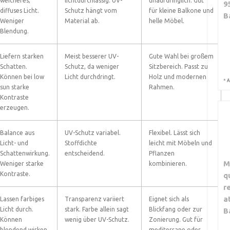
weicheres,
lichtdurchlässig. UV-
unaufdringlich. Gut
9
diffuses Licht.
Schutz hängt vom
für kleine Balkone und
B
Weniger
Material ab.
helle Möbel.
Blendung.
Liefern starken
Meist besserer UV-
Gute Wahl bei großem
Schatten.
Schutz, da weniger
Sitzbereich. Passt zu
Können bei low
Licht durchdringt.
Holz und modernen
*
A
sun starke
Rahmen.
Kontraste
erzeugen.
Balance aus
UV-Schutz variabel.
Flexibel. Lässt sich
Licht- und
Stoffdichte
leicht mit Möbeln und
Schattenwirkung.
entscheidend.
Pflanzen
M
Weniger starke
kombinieren.
Kontraste.
q
r
a
Lassen farbiges
Transparenz variiert
Eignet sich als
Licht durch.
stark. Farbe allein sagt
Blickfang oder zur
B
Können
wenig über UV-Schutz.
Zonierung. Gut für
blendend wirken
mediterrane oder