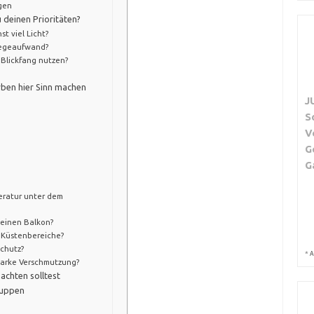
gen
 deinen Prioritäten?
st viel Licht?
flegeaufwand?
s Blickfang nutzen?
ben hier Sinn machen
J
S
V
G
G
peratur unter dem
leinen Balkon?
r Küstenbereiche?
Schutz?
*
A
tarke Verschmutzung?
achten solltest
ruppen