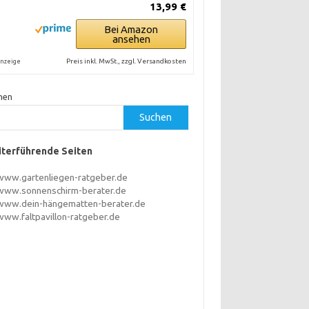
13,99 €
Bei Amazon
ansehen
Preis inkl. MwSt., zzgl. Versandkosten
nzeige
hen
Suchen
terführende Seiten
www.gartenliegen-ratgeber.de
www.sonnenschirm-berater.de
www.dein-hängematten-berater.de
www.faltpavillon-ratgeber.de