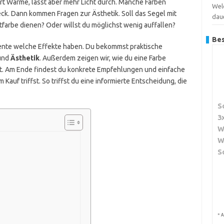
iert Wärme, lässt aber mehr Licht durch. Manche Farben
Wel
eck. Dann kommen Fragen zur Ästhetik. Soll das Segel mit
dau
farbe dienen? Oder willst du möglichst wenig auffallen?
Bes
kzente welche Effekte haben. Du bekommst praktische
und
Ästhetik
. Außerdem zeigen wir, wie du eine Farbe
ügt. Am Ende findest du konkrete Empfehlungen und einfache
 Kauf triffst. So triffst du eine informierte Entscheidung, die
S
3
W
W
S
*
A