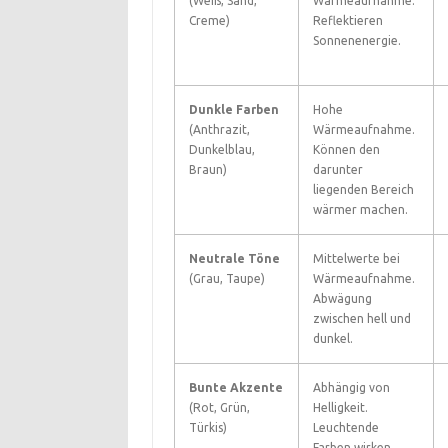
(Weiß, Sand,
Wärmeaufnahme.
Creme)
Reflektieren
Sonnenenergie.
Dunkle Farben
Hohe
(Anthrazit,
Wärmeaufnahme.
Dunkelblau,
Können den
Braun)
darunter
liegenden Bereich
wärmer machen.
Neutrale Töne
Mittelwerte bei
(Grau, Taupe)
Wärmeaufnahme.
Abwägung
zwischen hell und
dunkel.
Bunte Akzente
Abhängig von
(Rot, Grün,
Helligkeit.
Türkis)
Leuchtende
Farben wirken