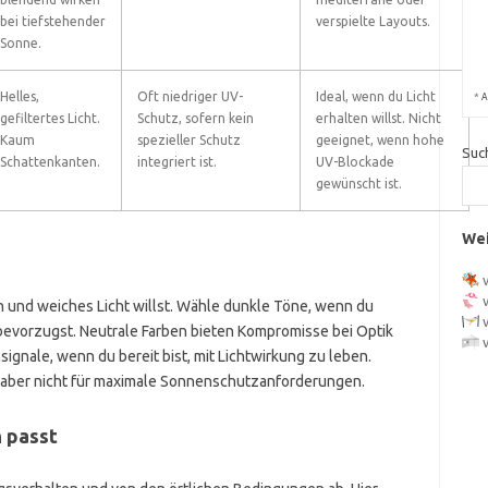
bei tiefstehender
verspielte Layouts.
Sonne.
Helles,
Oft niedriger UV-
Ideal, wenn du Licht
*
A
gefiltertes Licht.
Schutz, sofern kein
erhalten willst. Nicht
Kaum
spezieller Schutz
geeignet, wenn hohe
Suc
Schattenkanten.
integriert ist.
UV-Blockade
gewünscht ist.
Wei
 und weiches Licht willst. Wähle dunkle Töne, wenn du
bevorzugst. Neutrale Farben bieten Kompromisse bei Optik
gnale, wenn du bereit bist, mit Lichtwirkung zu leben.
r, aber nicht für maximale Sonnenschutzanforderungen.
 passt