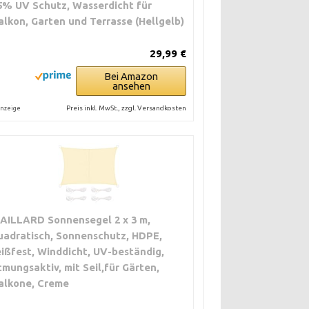
5% UV Schutz, Wasserdicht für
alkon, Garten und Terrasse (Hellgelb)
29,99 €
Bei Amazon
ansehen
Preis inkl. MwSt., zzgl. Versandkosten
nzeige
AILLARD Sonnensegel 2 x 3 m,
uadratisch, Sonnenschutz, HDPE,
eißfest, Winddicht, UV-beständig,
tmungsaktiv, mit Seil,für Gärten,
alkone, Creme