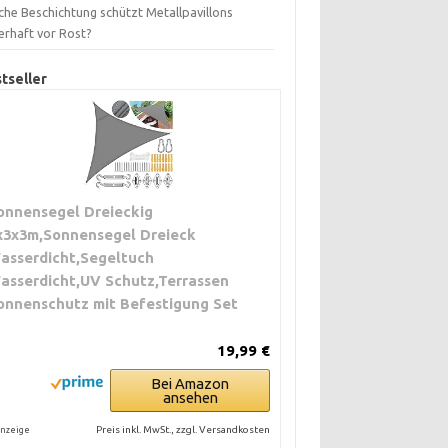
che Beschichtung schützt Metallpavillons
erhaft vor Rost?
tseller
onnensegel Dreieckig
x3x3m,Sonnensegel Dreieck
asserdicht,Segeltuch
asserdicht,UV Schutz,Terrassen
onnenschutz mit Befestigung Set
19,99 €
Bei Amazon
ansehen
Preis inkl. MwSt., zzgl. Versandkosten
nzeige