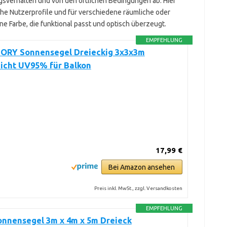
gsverhalten und von den örtlichen Bedingungen ab. Hier
he Nutzerprofile und für verschiedene räumliche oder
ne Farbe, die funktional passt und optisch überzeugt.
EMPFEHLUNG
ORY Sonnensegel Dreieckig 3x3x3m
icht UV95% für Balkon
17,99 €
Bei Amazon ansehen
Preis inkl. MwSt., zzgl. Versandkosten
EMPFEHLUNG
onnensegel 3m x 4m x 5m Dreieck