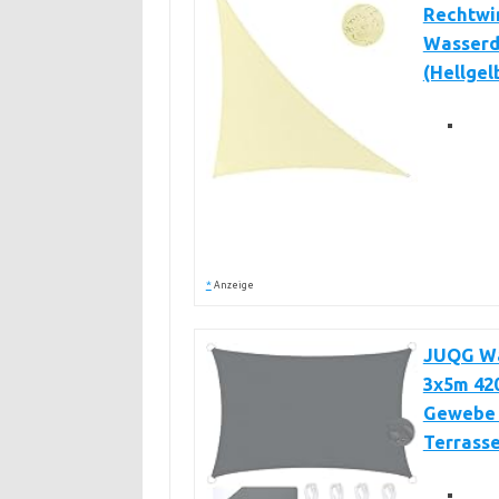
Rechtwin
Wasserdi
(Hellgel
*
Anzeige
JUQG Wa
3x5m 420
Gewebe 
Terrasse