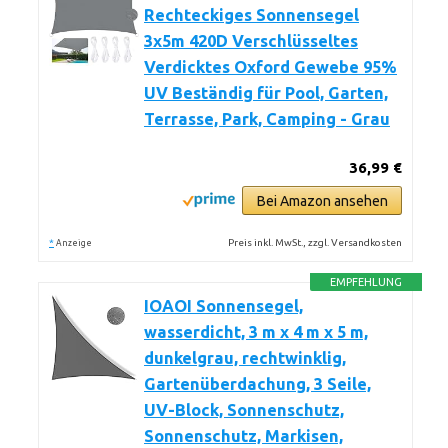
Rechteckiges Sonnensegel
3x5m 420D Verschlüsseltes
Verdicktes Oxford Gewebe 95%
UV Beständig für Pool, Garten,
Terrasse, Park, Camping - Grau
36,99 €
Bei Amazon ansehen
*
Preis inkl. MwSt., zzgl. Versandkosten
Anzeige
EMPFEHLUNG
IOAOI Sonnensegel,
wasserdicht, 3 m x 4 m x 5 m,
dunkelgrau, rechtwinklig,
Gartenüberdachung, 3 Seile,
UV-Block, Sonnenschutz,
Sonnenschutz, Markisen,