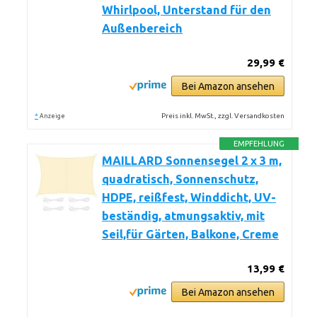
Whirlpool, Unterstand für den
Außenbereich
29,99 €
Bei Amazon ansehen
*
Preis inkl. MwSt., zzgl. Versandkosten
Anzeige
EMPFEHLUNG
MAILLARD Sonnensegel 2 x 3 m,
quadratisch, Sonnenschutz,
HDPE, reißfest, Winddicht, UV-
beständig, atmungsaktiv, mit
Seil,für Gärten, Balkone, Creme
13,99 €
Bei Amazon ansehen