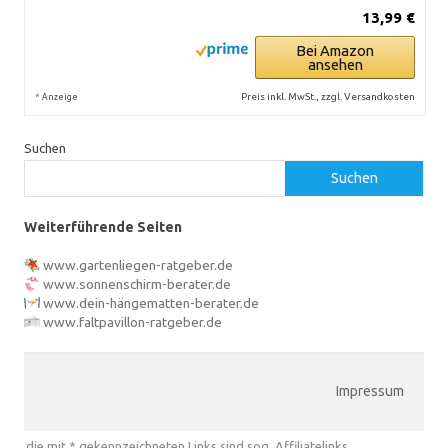
13,99 €
Bei Amazon
ansehen
*
Preis inkl. MwSt., zzgl. Versandkosten
Anzeige
Suchen
Suchen
Weiterführende Seiten
www.gartenliegen-ratgeber.de
www.sonnenschirm-berater.de
www.dein-hängematten-berater.de
www.faltpavillon-ratgeber.de
Impressum
die mit * gekennzeichneten Links sind sog. Affiliatelinks.