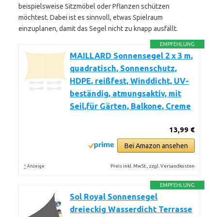
beispielsweise Sitzmöbel oder Pflanzen schützen
möchtest. Dabei ist es sinnvoll, etwas Spielraum
einzuplanen, damit das Segel nicht zu knapp ausfällt.
EMPFEHLUNG
MAILLARD Sonnensegel 2 x 3 m,
quadratisch, Sonnenschutz,
HDPE, reißfest, Winddicht, UV-
beständig, atmungsaktiv, mit
Seil,für Gärten, Balkone, Creme
13,99 €
Bei Amazon ansehen
*
Preis inkl. MwSt., zzgl. Versandkosten
Anzeige
EMPFEHLUNG
Sol Royal Sonnensegel
dreieckig Wasserdicht Terrasse