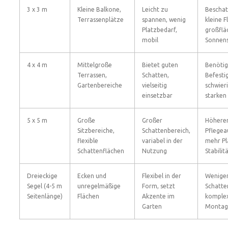
3 x 3 m
Kleine Balkone,
Leicht zu
Beschat
Terrassenplätze
spannen, wenig
kleine F
Platzbedarf,
großflä
mobil
Sonnen
4 x 4 m
Mittelgroße
Bietet guten
Benötig
Terrassen,
Schatten,
Befesti
Gartenbereiche
vielseitig
schwier
einsetzbar
starken
5 x 5 m
Große
Großer
Höhere
Sitzbereiche,
Schattenbereich,
Pflegea
flexible
variabel in der
mehr Pl
Schattenflächen
Nutzung
Stabili
Dreieckige
Ecken und
Flexibel in der
Wenige
Segel (4-5 m
unregelmäßige
Form, setzt
Schatte
Seitenlänge)
Flächen
Akzente im
komple
Garten
Montag