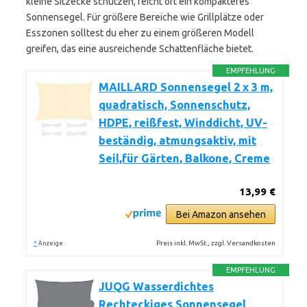
kleine Sitzecke schützen, reicht oft ein kompakteres
Sonnensegel. Für größere Bereiche wie Grillplätze oder
Esszonen solltest du eher zu einem größeren Modell
greifen, das eine ausreichende Schattenfläche bietet.
EMPFEHLUNG
MAILLARD Sonnensegel 2 x 3 m,
quadratisch, Sonnenschutz,
HDPE, reißfest, Winddicht, UV-
beständig, atmungsaktiv, mit
Seil,für Gärten, Balkone, Creme
13,99 €
Bei Amazon ansehen
*
Preis inkl. MwSt., zzgl. Versandkosten
Anzeige
EMPFEHLUNG
JUQG Wasserdichtes
Rechteckiges Sonnensegel