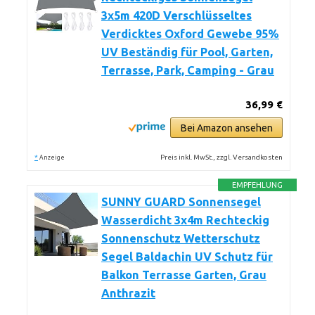
3x5m 420D Verschlüsseltes
Verdicktes Oxford Gewebe 95%
UV Beständig für Pool, Garten,
Terrasse, Park, Camping - Grau
36,99 €
Bei Amazon ansehen
*
Preis inkl. MwSt., zzgl. Versandkosten
Anzeige
EMPFEHLUNG
SUNNY GUARD Sonnensegel
Wasserdicht 3x4m Rechteckig
Sonnenschutz Wetterschutz
Segel Baldachin UV Schutz für
Balkon Terrasse Garten, Grau
Anthrazit