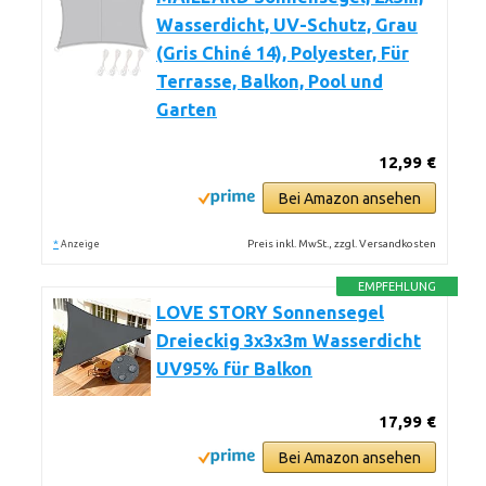
Wasserdicht, UV-Schutz, Grau
(Gris Chiné 14), Polyester, Für
Terrasse, Balkon, Pool und
Garten
12,99 €
Bei Amazon ansehen
*
Preis inkl. MwSt., zzgl. Versandkosten
Anzeige
EMPFEHLUNG
LOVE STORY Sonnensegel
Dreieckig 3x3x3m Wasserdicht
UV95% für Balkon
17,99 €
Bei Amazon ansehen