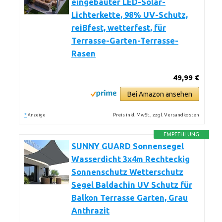
eingebauter LED-Solar-
Lichterkette, 98% UV-Schutz,
reiBfest, wetterfest, für
Terrasse-Garten-Terrasse-
Rasen
49,99 €
Bei Amazon ansehen
*
Preis inkl. MwSt., zzgl. Versandkosten
Anzeige
EMPFEHLUNG
SUNNY GUARD Sonnensegel
Wasserdicht 3x4m Rechteckig
Sonnenschutz Wetterschutz
Segel Baldachin UV Schutz für
Balkon Terrasse Garten, Grau
Anthrazit