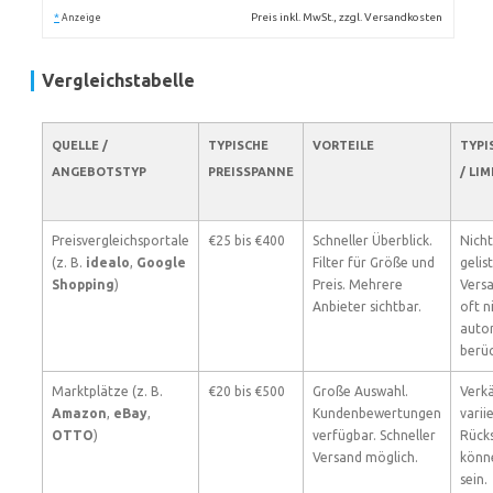
*
Preis inkl. MwSt., zzgl. Versandkosten
Anzeige
Vergleichstabelle
QUELLE /
TYPISCHE
VORTEILE
TYPI
ANGEBOTSTYP
PREISSPANNE
/ LI
Preisvergleichsportale
€25 bis €400
Schneller Überblick.
Nicht
(z. B.
idealo
,
Google
Filter für Größe und
gelist
Shopping
)
Preis. Mehrere
Vers
Anbieter sichtbar.
oft n
auto
berüc
Marktplätze (z. B.
€20 bis €500
Große Auswahl.
Verkä
Amazon
,
eBay
,
Kundenbewertungen
variie
OTTO
)
verfügbar. Schneller
Rück
Versand möglich.
könn
sein.