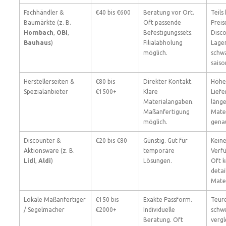
Fachhändler &
€40 bis €600
Beratung vor Ort.
Teils
Baumärkte (z. B.
Oft passende
Preis
Hornbach
,
OBI
,
Befestigungssets.
Disco
Bauhaus
)
Filialabholung
Lage
möglich.
schw
saiso
Herstellerseiten &
€80 bis
Direkter Kontakt.
Höher
Spezialanbieter
€1500+
Klare
Liefe
Materialangaben.
länge
Maßanfertigung
Mater
möglich.
gena
Discounter &
€20 bis €80
Günstig. Gut für
Kein
Aktionsware (z. B.
temporäre
Verfü
Lidl
,
Aldi
)
Lösungen.
Oft k
detai
Mater
Lokale Maßanfertiger
€150 bis
Exakte Passform.
Teur
/ Segelmacher
€2000+
Individuelle
schwe
Beratung. Oft
vergl