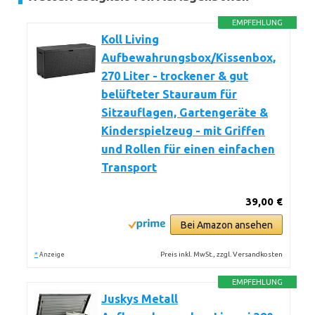
EMPFEHLUNG
Koll Living
Aufbewahrungsbox/Kissenbox,
270 Liter - trockener & gut
belüfteter Stauraum für
Sitzauflagen, Gartengeräte &
Kinderspielzeug - mit Griffen
und Rollen für einen einfachen
Transport
39,00 €
Bei Amazon ansehen
*
Preis inkl. MwSt., zzgl. Versandkosten
Anzeige
EMPFEHLUNG
Juskys Metall