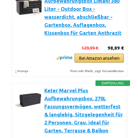
Aufbewahrungsbox Limani 380
Liter - Outdoor Box -
wasserdicht, abschließbar -
Gartenbox, Auflagenbox,
Kissenbox für Garten Anthrazit
129,99 €
98,89 €
Bei Amazon ansehen
*
Preis inkl. MwSt., zzgl. Versandkosten
Anzeige
EMPFEHLUNG
Keter Marvel Plus
Aufbewahrungsbox, 270L
Fassungsvermögen, wetterfest
& langlebig, Sitzgelegenheit für
2 Personen, Grau, ideal für
Garten, Terrasse & Balkon