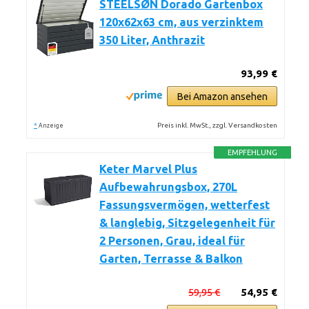
STEELSØN Dorado Gartenbox
120x62x63 cm, aus verzinktem
350 Liter, Anthrazit
93,99 €
Bei Amazon ansehen
*
Preis inkl. MwSt., zzgl. Versandkosten
Anzeige
EMPFEHLUNG
Keter Marvel Plus
Aufbewahrungsbox, 270L
Fassungsvermögen, wetterfest
& langlebig, Sitzgelegenheit für
2 Personen, Grau, ideal für
Garten, Terrasse & Balkon
59,95 €
54,95 €