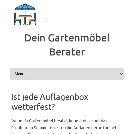
Zum
Inhalt
springen
Dein Gartenmöbel
Berater
Ist jede Auflagenbox
wetterfest?
Wenn du Gartenmöbel besitzt, kennst du sicher das
Problem: Im Sommer nutzt du die Auflagen gerne für mehr