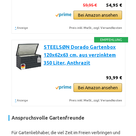
59,95 €
54,95 €
Bei Amazon ansehen
*
Preis inkl. MwSt., zzgl. Versandkosten
Anzeige
EMPFEHLUNG
STEELSØN Dorado Gartenbox
120x62x63 cm, aus verzinktem
350 Liter, Anthrazit
93,99 €
Bei Amazon ansehen
*
Preis inkl. MwSt., zzgl. Versandkosten
Anzeige
Anspruchsvolle Gartenfreunde
Für Gartenliebhaber, die viel Zeit im Freien verbringen und