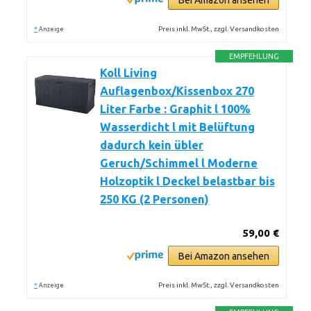
Bei Amazon ansehen
*
Preis inkl. MwSt., zzgl. Versandkosten
Anzeige
EMPFEHLUNG
Koll Living
Auflagenbox/Kissenbox 270
Liter Farbe : Graphit l 100%
Wasserdicht l mit Belüftung
dadurch kein übler
Geruch/Schimmel l Moderne
Holzoptik l Deckel belastbar bis
250 KG (2 Personen)
59,00 €
Bei Amazon ansehen
*
Preis inkl. MwSt., zzgl. Versandkosten
Anzeige