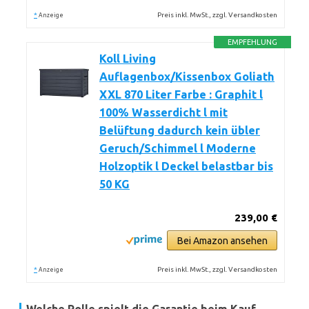
*
Preis inkl. MwSt., zzgl. Versandkosten
Anzeige
EMPFEHLUNG
Koll Living
Auflagenbox/Kissenbox Goliath
XXL 870 Liter Farbe : Graphit l
100% Wasserdicht l mit
Belüftung dadurch kein übler
Geruch/Schimmel l Moderne
Holzoptik l Deckel belastbar bis
50 KG
239,00 €
Bei Amazon ansehen
*
Preis inkl. MwSt., zzgl. Versandkosten
Anzeige