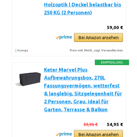
Holzoptik l Deckel belastbar bis
250 KG (2 Personen)
59,00 €
Bei Amazon ansehen
*
Preis inkl. MwSt., zzgl. Versandkosten
Anzeige
EMPFEHLUNG
Keter Marvel Plus
Aufbewahrungsbox, 270L
Fassungsvermögen, wetterfest
& langlebig, Sitzgelegenheit für
2 Personen, Grau, ideal für
Garten, Terrasse & Balkon
59,95 €
54,95 €
Bei Amazon ansehen