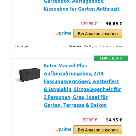
Gartenbox, Auflagenbox,
Kissenbox für Garten Anthrazit
129,99 €
98,89 €
Bei Amazon ansehen
*
Preis inkl. MwSt., zzgl. Versandkosten
Anzeige
EMPFEHLUNG
Keter Marvel Plus
Aufbewahrungsbox, 270L
Fassungsvermögen, wetterfest
& langlebig, Sitzgelegenheit für
2 Personen, Grau, ideal für
Garten, Terrasse & Balkon
59,95 €
54,95 €
Bei Amazon ansehen