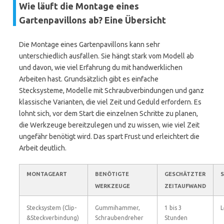
Wie läuft die Montage eines
Gartenpavillons ab? Eine Übersicht
Die Montage eines Gartenpavillons kann sehr
unterschiedlich ausfallen. Sie hängt stark vom Modell ab
und davon, wie viel Erfahrung du mit handwerklichen
Arbeiten hast. Grundsätzlich gibt es einfache
Stecksysteme, Modelle mit Schraubverbindungen und ganz
klassische Varianten, die viel Zeit und Geduld erfordern. Es
lohnt sich, vor dem Start die einzelnen Schritte zu planen,
die Werkzeuge bereitzulegen und zu wissen, wie viel Zeit
ungefähr benötigt wird. Das spart Frust und erleichtert die
Arbeit deutlich.
MONTAGEART
BENÖTIGTE
GESCHÄTZTER
WERKZEUGE
ZEITAUFWAND
Stecksystem (Clip-
Gummihammer,
1 bis 3
L
&Steckverbindung)
Schraubendreher
Stunden