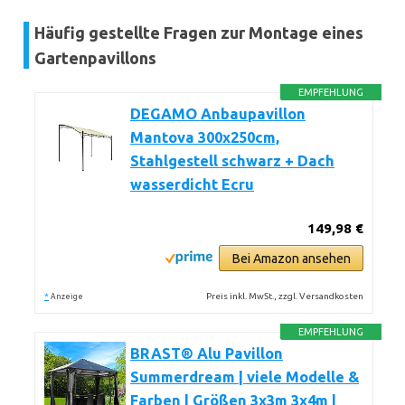
Häufig gestellte Fragen zur Montage eines
Gartenpavillons
EMPFEHLUNG
DEGAMO Anbaupavillon
Mantova 300x250cm,
Stahlgestell schwarz + Dach
wasserdicht Ecru
149,98 €
Bei Amazon ansehen
*
Preis inkl. MwSt., zzgl. Versandkosten
Anzeige
EMPFEHLUNG
BRAST® Alu Pavillon
Summerdream | viele Modelle &
Farben | Größen 3x3m 3x4m |