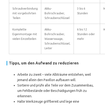
Schraubverbindung
Akku-
3 bis 6
M
mit vorgebohrten
Bohrschrauber,
Stunden
Teilen
Schraubenschlüssel
Komplette
Akku-
6 bis 12
Eigenmontage mit
Bohrschrauber,
Stunden oder
vielen Einzelteilen
Wasserwaage,
mehr
Schraubenschlüssel,
Leiter
Tipps, um den Aufwand zu reduzieren
Arbeite zu zweit – viele Albträume entstehen, weil
jemand allein den Pavillon aufbauen will.
Sortiere und prüfe alle Teile vor dem Zusammenbau,
um Fehlbestände oder Beschädigungen früh zu
erkennen.
Halte Werkzeuge griffbereit und lege eine