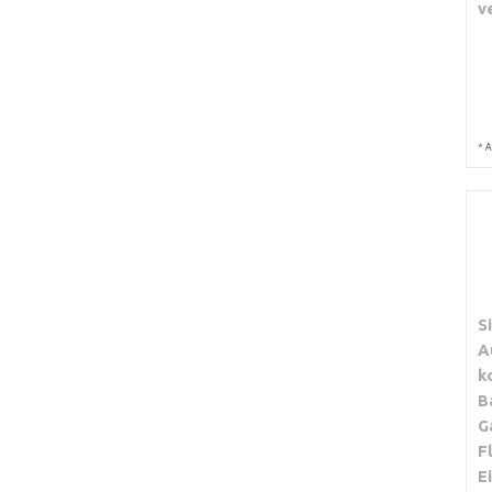
v
*
A
S
A
k
B
G
F
E