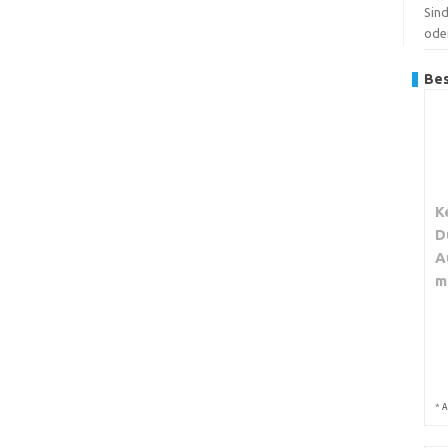
Sin
ode
Bes
K
D
A
m
*
A