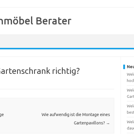
nmöbel Berater
Neu
Gartenschrank richtig?
Welc
hoc
Wel
Gar
Wel
bes
ge
Wie aufwendig ist die Montage eines
Wel
Gartenpavillons?
→
dau