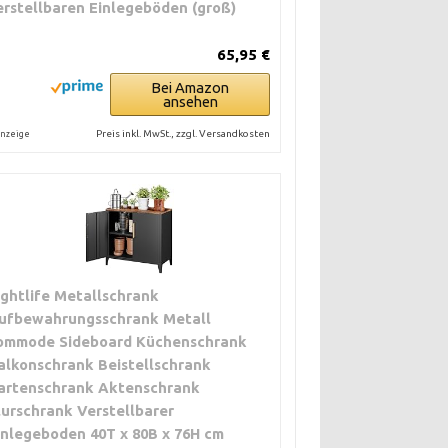
erstellbaren Einlegeböden (groß)
65,95 €
Bei Amazon
ansehen
Preis inkl. MwSt., zzgl. Versandkosten
nzeige
ightlife Metallschrank
ufbewahrungsschrank Metall
ommode Sideboard Küchenschrank
alkonschrank Beistellschrank
artenschrank Aktenschrank
lurschrank Verstellbarer
inlegeboden 40T x 80B x 76H cm