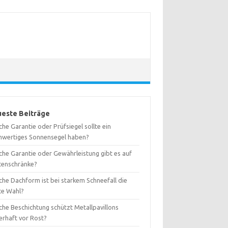
este Beiträge
he Garantie oder Prüfsiegel sollte ein
hwertiges Sonnensegel haben?
che Garantie oder Gewährleistung gibt es auf
tenschränke?
che Dachform ist bei starkem Schneefall die
te Wahl?
che Beschichtung schützt Metallpavillons
erhaft vor Rost?