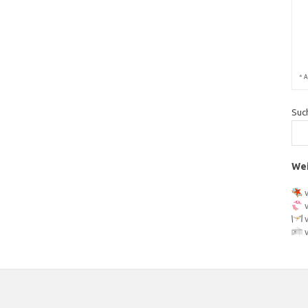
*
A
Suc
Wei