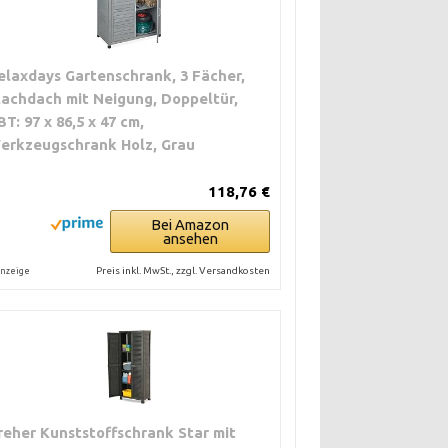
elaxdays Gartenschrank, 3 Fächer,
lachdach mit Neigung, Doppeltür,
BT: 97 x 86,5 x 47 cm,
erkzeugschrank Holz, Grau
118,76 €
Bei Amazon
ansehen
Preis inkl. MwSt., zzgl. Versandkosten
nzeige
reher Kunststoffschrank Star mit