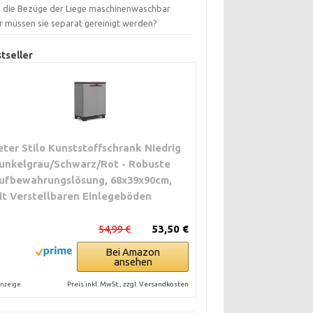
d die Bezüge der Liege maschinenwaschbar
r müssen sie separat gereinigt werden?
tseller
eter Stilo Kunststoffschrank Niedrig
unkelgrau/Schwarz/Rot - Robuste
ufbewahrungslösung, 68x39x90cm,
it Verstellbaren Einlegeböden
54,99 €
53,50 €
Bei Amazon
ansehen
Preis inkl. MwSt., zzgl. Versandkosten
nzeige