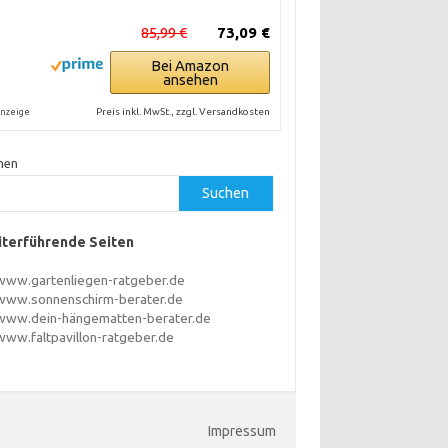
85,99 €
73,09 €
Bei Amazon
ansehen
Preis inkl. MwSt., zzgl. Versandkosten
nzeige
hen
Suchen
terführende Seiten
www.gartenliegen-ratgeber.de
www.sonnenschirm-berater.de
www.dein-hängematten-berater.de
www.faltpavillon-ratgeber.de
Impressum