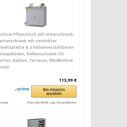
lishom Pflanztisch mit Unterschrank,
artenschrank mit verzinkter
rbeitsplatte & 2 höhenverstellbaren
inlegeböden, Balkonschrank für
arten, Balkon, Terrasse, 98x48x95cm
Grau)
115,99 €
Bei Amazon
ansehen
Preis inkl. MwSt., zzgl. Versandkosten
nzeige