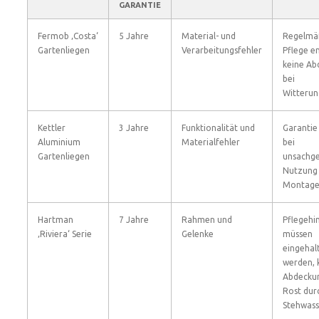
GARANTIE
Fermob ‚Costa‘
5 Jahre
Material- und
Regelmä
Gartenliegen
Verarbeitungsfehler
Pflege e
keine Ab
bei
Witterun
Kettler
3 Jahre
Funktionalität und
Garantie 
Aluminium
Materialfehler
bei
Gartenliegen
unsachg
Nutzung
Montage
Hartman
7 Jahre
Rahmen und
Pflegehi
‚Riviera‘ Serie
Gelenke
müssen
eingehal
werden, 
Abdeckun
Rost dur
Stehwass