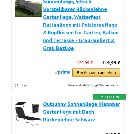
Sonnenliege, 5-Fach
Verstellbarer Rückenlehne
Gartenliege, Wetterfest
Rattanliege mit Polsterauflage
& Kopfkissen für Garten, Balkon
und Terrasse - Grau-meliert &
Grau Bezüge
129,99 €
119,99 €
Bei Amazon ansehen
*
Preis inkl. MwSt., zzgl. Versandkosten
Anzeige
EMPFEHLUNG
Outsunny Sonnenliege Klappbar
Gartenliege mit Dach
Rückenlehne Schwarz