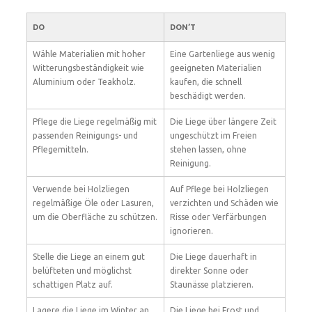
DO
DON’T
Wähle Materialien mit hoher
Eine Gartenliege aus wenig
Witterungsbeständigkeit wie
geeigneten Materialien
Aluminium oder Teakholz.
kaufen, die schnell
beschädigt werden.
Pflege die Liege regelmäßig mit
Die Liege über längere Zeit
passenden Reinigungs- und
ungeschützt im Freien
Pflegemitteln.
stehen lassen, ohne
Reinigung.
Verwende bei Holzliegen
Auf Pflege bei Holzliegen
regelmäßige Öle oder Lasuren,
verzichten und Schäden wie
um die Oberfläche zu schützen.
Risse oder Verfärbungen
ignorieren.
Stelle die Liege an einem gut
Die Liege dauerhaft in
belüfteten und möglichst
direkter Sonne oder
schattigen Platz auf.
Staunässe platzieren.
Lagere die Liege im Winter an
Die Liege bei Frost und