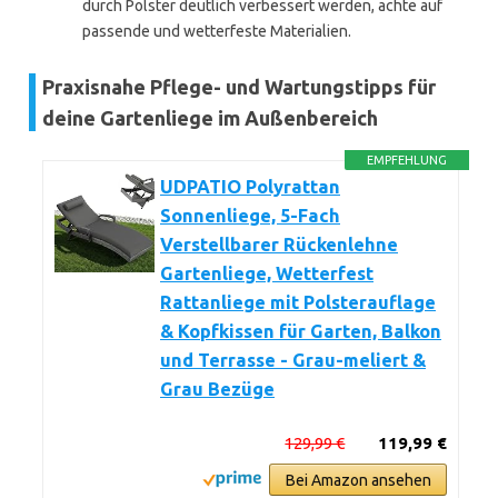
durch Polster deutlich verbessert werden, achte auf
passende und wetterfeste Materialien.
Praxisnahe Pflege- und Wartungstipps für
deine Gartenliege im Außenbereich
EMPFEHLUNG
UDPATIO Polyrattan
Sonnenliege, 5-Fach
Verstellbarer Rückenlehne
Gartenliege, Wetterfest
Rattanliege mit Polsterauflage
& Kopfkissen für Garten, Balkon
und Terrasse - Grau-meliert &
Grau Bezüge
129,99 €
119,99 €
Bei Amazon ansehen