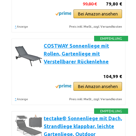
99,80 €
79,80 €
Bei Amazon ansehen
*
Preis inkl. MwSt., zzgl. Versandkosten
Anzeige
EMPFEHLUNG
COSTWAY Sonnenliege mit
Rollen, Gartenliege mit
Verstellbarer Rückenlehne
104,99 €
Bei Amazon ansehen
*
Preis inkl. MwSt., zzgl. Versandkosten
Anzeige
EMPFEHLUNG
tectake® Sonnenliege mit Dach,
Strandliege klappbar, leichte
Gartenliege, Outdoor