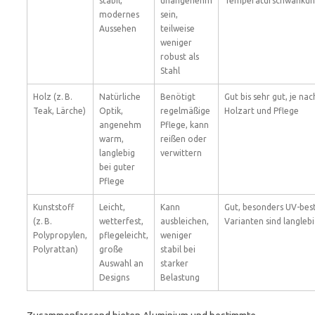
stabil,
unangenehm
Temperaturschwanku
modernes
sein,
Aussehen
teilweise
weniger
robust als
Stahl
Holz (z. B.
Natürliche
Benötigt
Gut bis sehr gut, je nac
Teak, Lärche)
Optik,
regelmäßige
Holzart und Pflege
angenehm
Pflege, kann
warm,
reißen oder
langlebig
verwittern
bei guter
Pflege
Kunststoff
Leicht,
Kann
Gut, besonders UV-bes
(z. B.
wetterfest,
ausbleichen,
Varianten sind langleb
Polypropylen,
pflegeleicht,
weniger
Polyrattan)
große
stabil bei
Auswahl an
starker
Designs
Belastung