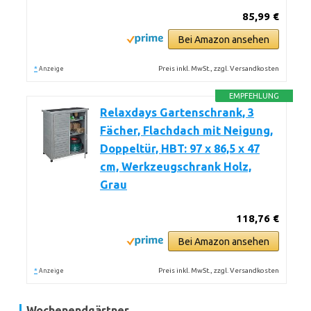
85,99 €
Bei Amazon ansehen
*
Preis inkl. MwSt., zzgl. Versandkosten
Anzeige
EMPFEHLUNG
Relaxdays Gartenschrank, 3
Fächer, Flachdach mit Neigung,
Doppeltür, HBT: 97 x 86,5 x 47
cm, Werkzeugschrank Holz,
Grau
118,76 €
Bei Amazon ansehen
*
Preis inkl. MwSt., zzgl. Versandkosten
Anzeige
Wochenendgärtner