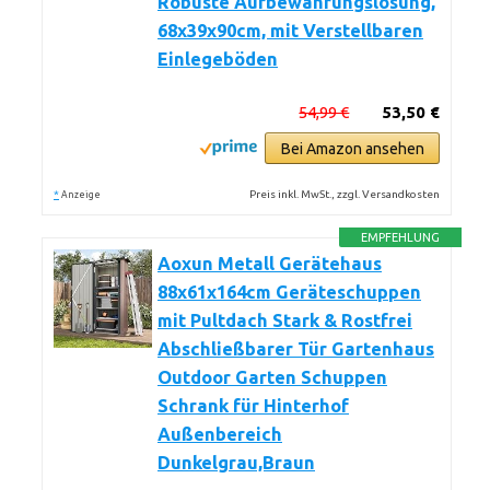
Robuste Aufbewahrungslösung,
68x39x90cm, mit Verstellbaren
Einlegeböden
54,99 €
53,50 €
Bei Amazon ansehen
*
Preis inkl. MwSt., zzgl. Versandkosten
Anzeige
EMPFEHLUNG
Aoxun Metall Gerätehaus
88x61x164cm Geräteschuppen
mit Pultdach Stark & Rostfrei
Abschließbarer Tür Gartenhaus
Outdoor Garten Schuppen
Schrank für Hinterhof
Außenbereich
Dunkelgrau,Braun