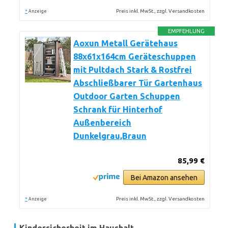
*
Preis inkl. MwSt., zzgl. Versandkosten
Anzeige
EMPFEHLUNG
Aoxun Metall Gerätehaus
88x61x164cm Geräteschuppen
mit Pultdach Stark & Rostfrei
Abschließbarer Tür Gartenhaus
Outdoor Garten Schuppen
Schrank für Hinterhof
Außenbereich
Dunkelgrau,Braun
85,99 €
Bei Amazon ansehen
*
Preis inkl. MwSt., zzgl. Versandkosten
Anzeige