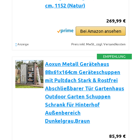
cm, 1152 (Natur)
269,99 €
Bei Amazon ansehen
*
Preis inkl. MwSt., zzgl. Versandkosten
Anzeige
EMPFEHLUNG
Aoxun Metall Gerätehaus
88x61x164cm Geräteschuppen
mit Pultdach Stark & Rostfrei
Abschließbarer Tür Gartenhaus
Outdoor Garten Schuppen
Schrank für Hinterhof
Außenbereich
Dunkelgrau,Braun
85,99 €