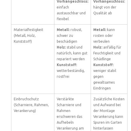
Vorhängeschloss:
Vorhängeschloss:
einfach
hängt von der
austauschbar und
Qualität ab
flexibel
Materialfestigkeit
Metall:
robust,
Metall:
kann
(Metall, Holz,
schwer zu
rosten oder
Kunststoff)
beschädigen
verbeulen
Holz:
stabil und
Holz:
anfällig für
natürlich, kann gut
Feuchtigkeit und
repariert werden
Schädlinge
Kunststoff:
Kunststoff:
wetterbeständig,
weniger stabil
rostfrei
gegen
gewaltsames
Eindringen
Einbruchschutz
Verstärkte
Zusätzliche Kosten
(Scharniere, Rahmen,
Scharniere und
und Aufwand bei
Verankerung)
Rahmen
der Montage
erschweren das
Verankerung kann
Aufhebeln
Spuren im Garten
Verankerung am
hinterlassen