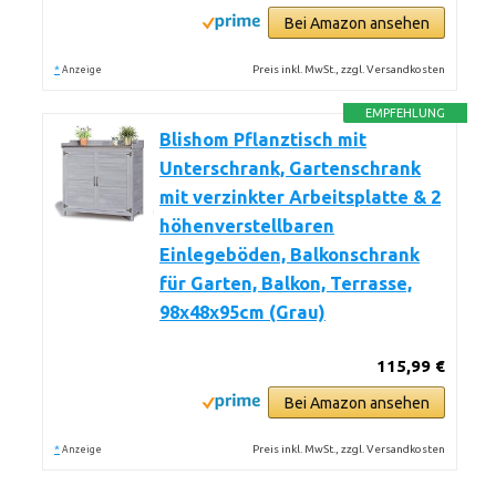
Bei Amazon ansehen
*
Preis inkl. MwSt., zzgl. Versandkosten
Anzeige
EMPFEHLUNG
Blishom Pflanztisch mit
Unterschrank, Gartenschrank
mit verzinkter Arbeitsplatte & 2
höhenverstellbaren
Einlegeböden, Balkonschrank
für Garten, Balkon, Terrasse,
98x48x95cm (Grau)
115,99 €
Bei Amazon ansehen
*
Preis inkl. MwSt., zzgl. Versandkosten
Anzeige