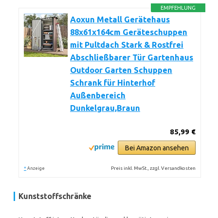
EMPFEHLUNG
Aoxun Metall Gerätehaus
88x61x164cm Geräteschuppen
mit Pultdach Stark & Rostfrei
Abschließbarer Tür Gartenhaus
Outdoor Garten Schuppen
Schrank für Hinterhof
Außenbereich
Dunkelgrau,Braun
85,99 €
Bei Amazon ansehen
*
Preis inkl. MwSt., zzgl. Versandkosten
Anzeige
Kunststoffschränke