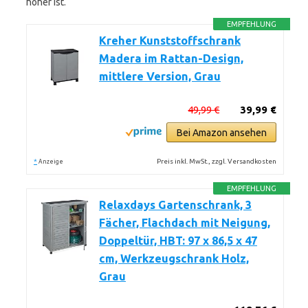
höher ist.
EMPFEHLUNG
Kreher Kunststoffschrank
Madera im Rattan-Design,
mittlere Version, Grau
49,99 €
39,99 €
Bei Amazon ansehen
*
Preis inkl. MwSt., zzgl. Versandkosten
Anzeige
EMPFEHLUNG
Relaxdays Gartenschrank, 3
Fächer, Flachdach mit Neigung,
Doppeltür, HBT: 97 x 86,5 x 47
cm, Werkzeugschrank Holz,
Grau