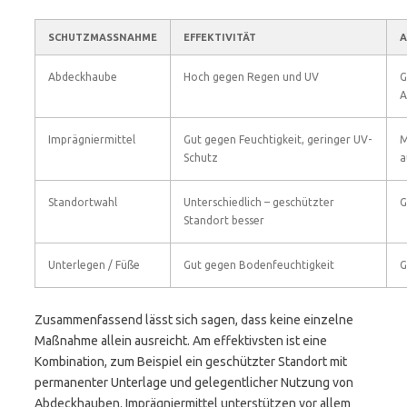
SCHUTZMASSNAHME
EFFEKTIVITÄT
Abdeckhaube
Hoch gegen Regen und UV
G
A
Imprägniermittel
Gut gegen Feuchtigkeit, geringer UV-
M
Schutz
a
Standortwahl
Unterschiedlich – geschützter
G
Standort besser
Unterlegen / Füße
Gut gegen Bodenfeuchtigkeit
G
Zusammenfassend lässt sich sagen, dass keine einzelne
Maßnahme allein ausreicht. Am effektivsten ist eine
Kombination, zum Beispiel ein geschützter Standort mit
permanenter Unterlage und gelegentlicher Nutzung von
Abdeckhauben. Imprägniermittel unterstützen vor allem