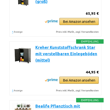
(groß)
65,95 €
Bei Amazon ansehen
*
Preis inkl. MwSt., zzgl. Versandkosten
Anzeige
EMPFEHLUNG
Kreher Kunststoffschrank Star
mit verstellbaren Einlegeböden
(mittel)
44,95 €
Bei Amazon ansehen
*
Preis inkl. MwSt., zzgl. Versandkosten
Anzeige
EMPFEHLUNG
Bealife Pflanztisch mit