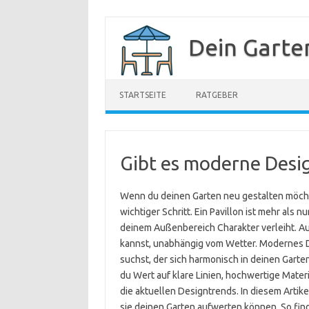
Zum
Inhalt
Dein Garte
springen
STARTSEITE
RATGEBER
Gibt es moderne Desig
Wenn du deinen Garten neu gestalten möchte
wichtiger Schritt. Ein Pavillon ist mehr als
deinem Außenbereich Charakter verleiht. A
kannst, unabhängig vom Wetter. Modernes De
suchst, der sich harmonisch in deinen Garte
du Wert auf klare Linien, hochwertige Materi
die aktuellen Designtrends. In diesem Artik
sie deinen Garten aufwerten können. So finde