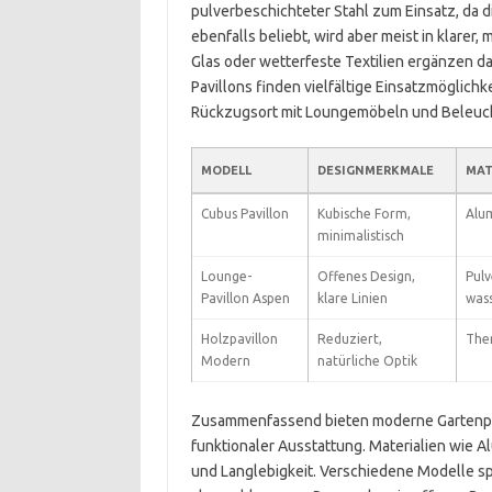
pulverbeschichteter Stahl zum Einsatz, da d
ebenfalls beliebt, wird aber meist in klare
Glas oder wetterfeste Textilien ergänzen 
Pavillons finden vielfältige Einsatzmöglichk
Rückzugsort mit Loungemöbeln und Beleuc
MODELL
DESIGNMERKMALE
MAT
Cubus Pavillon
Kubische Form,
Alum
minimalistisch
Lounge-
Offenes Design,
Pulv
Pavillon Aspen
klare Linien
was
Holzpavillon
Reduziert,
The
Modern
natürliche Optik
Zusammenfassend bieten moderne Gartenpav
funktionaler Ausstattung. Materialien wie A
und Langlebigkeit. Verschiedene Modelle sp