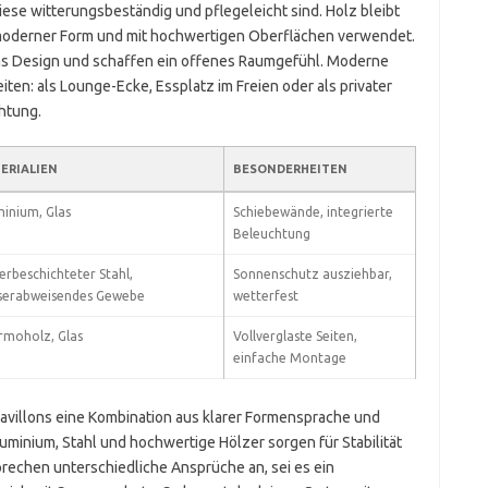
iese witterungsbeständig und pflegeleicht sind. Holz bleibt
r, moderner Form und mit hochwertigen Oberflächen verwendet.
das Design und schaffen ein offenes Raumgefühl. Moderne
eiten: als Lounge-Ecke, Essplatz im Freien oder als privater
htung.
ERIALIEN
BESONDERHEITEN
inium, Glas
Schiebewände, integrierte
Beleuchtung
erbeschichteter Stahl,
Sonnenschutz ausziehbar,
serabweisendes Gewebe
wetterfest
rmoholz, Glas
Vollverglaste Seiten,
einfache Montage
illons eine Kombination aus klarer Formensprache und
luminium, Stahl und hochwertige Hölzer sorgen für Stabilität
rechen unterschiedliche Ansprüche an, sei es ein