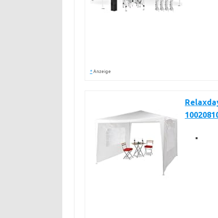
*
Anzeige
Relaxday
1002081