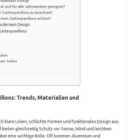
pavillon richtig?
st und für alle Jahreszeiten geeignet?
i Gartenpavillons zu beachten?
ernen Gartenpavillons achten?
 modernem Design
Gartenpavillons
auben
en Teilen
lons: Trends, Materialien und
 klare Linien, schlichte Formen und funktionales Design aus.
nd bieten gleichzeitig Schutz vor Sonne, Wind und leichtem
dabei eine wichtige Rolle. Oft kommen Aluminium und