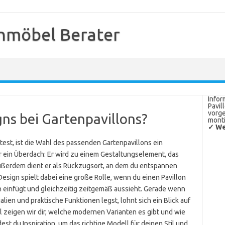
nmöbel Berater
Infor
Pavil
vorge
ns bei Gartenpavillons?
monti
✓ We
st, ist die Wahl des passenden Gartenpavillons ein
 nur ein Überdach: Er wird zu einem Gestaltungselement, das
ußerdem dient er als Rückzugsort, an dem du entspannen
sign spielt dabei eine große Rolle, wenn du einen Pavillon
n einfügt und gleichzeitig zeitgemäß aussieht. Gerade wenn
alien und praktische Funktionen legst, lohnt sich ein Blick auf
el zeigen wir dir, welche modernen Varianten es gibt und wie
st du Inspiration, um das richtige Modell für deinen Stil und