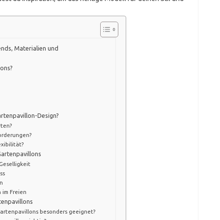
nds, Materialien und
lons?
rtenpavillon-Design?
rten?
forderungen?
xibilität?
artenpavillons
eselligkeit
ss
en
 im Freien
tenpavillons
artenpavillons besonders geeignet?