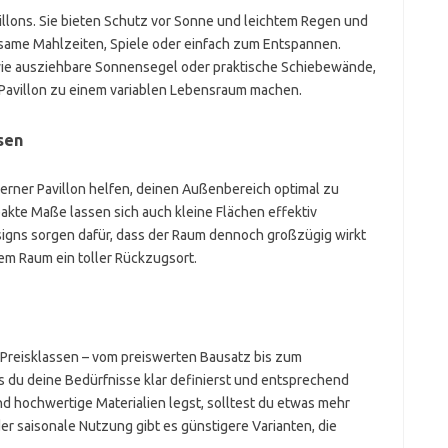
illons. Sie bieten Schutz vor Sonne und leichtem Regen und
same Mahlzeiten, Spiele oder einfach zum Entspannen.
wie ausziehbare Sonnensegel oder praktische Schiebewände,
Pavillon zu einem variablen Lebensraum machen.
sen
erner Pavillon helfen, deinen Außenbereich optimal zu
kte Maße lassen sich auch kleine Flächen effektiv
esigns sorgen dafür, dass der Raum dennoch großzügig wirkt
em Raum ein toller Rückzugsort.
 Preisklassen – vom preiswerten Bausatz bis zum
s du deine Bedürfnisse klar definierst und entsprechend
d hochwertige Materialien legst, solltest du etwas mehr
r saisonale Nutzung gibt es günstigere Varianten, die