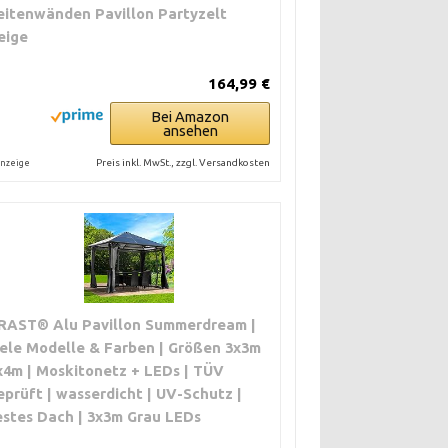
eitenwänden Pavillon Partyzelt
eige
164,99 €
Bei Amazon
ansehen
Preis inkl. MwSt., zzgl. Versandkosten
nzeige
RAST® Alu Pavillon Summerdream |
iele Modelle & Farben | Größen 3x3m
x4m | Moskitonetz + LEDs | TÜV
eprüft | wasserdicht | UV-Schutz |
estes Dach | 3x3m Grau LEDs