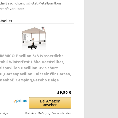
che Beschichtung schützt Metallpavillons
erhaft vor Rost?
tseller
UMMICO Pavillon 3x3 Wasserdicht
tabil Winterfest Höhe Verstellbar,
altpavillon Pavillion UV Schutz
0+,Gartenpavillon Faltzelt für Garten,
nnenhof, Camping,Gazebo Beige
59,90 €
Bei Amazon
ansehen
Preis inkl. MwSt., zzgl. Versandkosten
nzeige