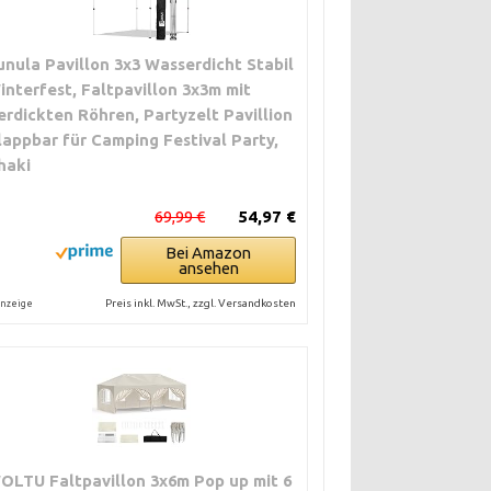
unula Pavillon 3x3 Wasserdicht Stabil
interfest, Faltpavillon 3x3m mit
erdickten Röhren, Partyzelt Pavillion
lappbar für Camping Festival Party,
haki
69,99 €
54,97 €
Bei Amazon
ansehen
Preis inkl. MwSt., zzgl. Versandkosten
nzeige
OLTU Faltpavillon 3x6m Pop up mit 6