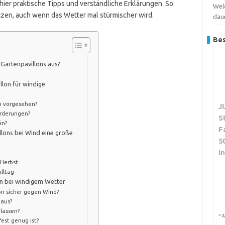
er praktische Tipps und verständliche Erklärungen. So
Wel
tzen, auch wenn das Wetter mal stürmischer wird.
dau
Bes
 Gartenpavillons aus?
lon für windige
on vorgesehen?
J
orderungen?
S
in?
F
llons bei Wind eine große
5
I
 Herbst
Alltag
n bei windigem Wetter
on sicher gegen Wind?
 aus?
 lassen?
*
A
fest genug ist?