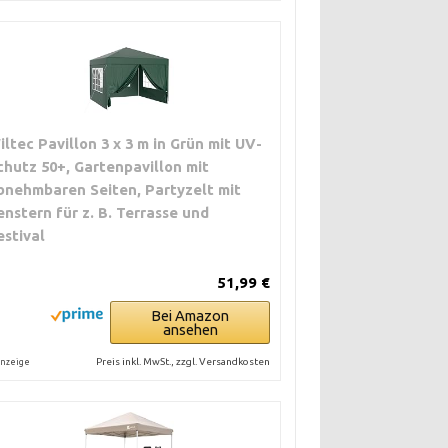
iltec Pavillon 3 x 3 m in Grün mit UV-
chutz 50+, Gartenpavillon mit
bnehmbaren Seiten, Partyzelt mit
enstern für z. B. Terrasse und
estival
51,99 €
Bei Amazon
ansehen
Preis inkl. MwSt., zzgl. Versandkosten
nzeige