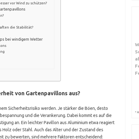
esser vor Wind zu schützen?
artenpavillons
on?
ften die Stabilität?
pps bei windigem Wetter
W
lons
S
ung
a
F
F
erheit von Gartenpavillons aus?
nem Sicherheitsrisiko werden. Je stärker die Böen, desto
*
A
chbespannung und die Verankerung. Dabei kommt es auf die
tigung an. Ein leichter Pavillon aus Aluminium etwa reagiert
us Holz oder Stahl. Auch das Alter und der Zustand des
heit zu bewerten, sind mehrere Faktoren entscheidend: