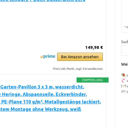
*
A
Suc
149,98 €
Bei Amazon ansehen
Wei
Preis inkl. MwSt., zzgl. Versandkosten
EMPFEHLUNG
arten-Pavillon 3 x 3 m, wasserdicht,
e Heringe, Abspannseile, Eckverbinder,
 PE-Plane 110 g/m², Metallgestänge lackiert,
stem Montage ohne Werkzeug, weiß