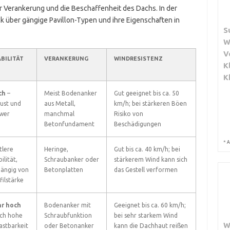
er Verankerung und die Beschaffenheit des Dachs. In der
k über gängige Pavillon-Typen und ihre Eigenschaften in
S
W
V
BILITÄT
VERANKERUNG
WINDRESISTENZ
K
K
ch
–
Meist Bodenanker
Gut geeignet bis ca. 50
ust und
aus Metall,
km/h; bei stärkeren Böen
wer
manchmal
Risiko von
Betonfundament
Beschädigungen
*
A
tlere
Heringe,
Gut bis ca. 40 km/h; bei
ilität,
Schraubanker oder
stärkerem Wind kann sich
ängig von
Betonplatten
das Gestell verformen
filstärke
hr hoch
Bodenanker mit
Geeignet bis ca. 60 km/h;
ch hohe
Schraubfunktion
bei sehr starkem Wind
W
astbarkeit
oder Betonanker
kann die Dachhaut reißen