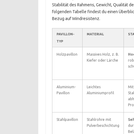
Stabilität des Rahmens, Gewicht, Qualität d
folgenden Tabelle findest du einen Überblic
Bezug auf Windresistenz.
PAVILLON-
MATERIAL
STA
TYP
Holzpavillon
Massives Holz, z. B.
Ho
Kiefer oder Lärche
rob
sch
Aluminium-
Leichtes
Mit
Pavillon
Aluminiumprofil
Stab
abh
Pro
Stahlpavillon
Stahlrohre mit
Se
Pulverbeschichtung
dur
Bel