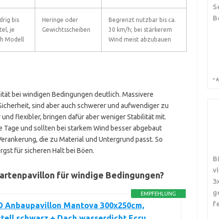
S
B
drig bis
Heringe oder
Begrenzt nutzbar bis ca.
el, je
Gewichtsscheiben
30 km/h; bei stärkerem
h Modell
Wind meist abzubauen
*
A
ilität bei windigen Bedingungen deutlich. Massivere
 Sicherheit, sind aber auch schwerer und aufwendiger zu
und flexibler, bringen dafür aber weniger Stabilität mit.
ge Tage und sollten bei starkem Wind besser abgebaut
Verankerung, die zu Material und Untergrund passt. So
gst für sicheren Halt bei Böen.
B
v
artenpavillon für windige Bedingungen?
3
g
EMPFEHLUNG
f
Anbaupavillon Mantova 300x250cm,
tell schwarz + Dach wasserdicht Ecru