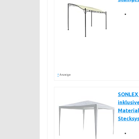
*
Anzeige
SONLEX G
inklusiv
Material
Stecksy