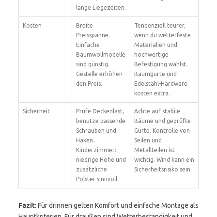
lange Liegezeiten.
Kosten
Breite
Tendenziell teurer,
Preisspanne.
wenn du wetterfeste
Einfache
Materialien und
Baumwollmodelle
hochwertige
sind günstig.
Befestigung wählst.
Gestelle erhöhen
Baumgurte und
den Preis.
Edelstahl-Hardware
kosten extra.
Sicherheit
Prüfe Deckenlast,
Achte auf stabile
benutze passende
Bäume und geprüfte
Schrauben und
Gurte. Kontrolle von
Haken.
Seilen und
Kinderzimmer:
Metallteilen ist
niedrige Höhe und
wichtig. Wind kann ein
zusätzliche
Sicherheitsrisiko sein.
Polster sinnvoll.
Fazit
: Für drinnen gelten Komfort und einfache Montage als
Hauptkriterien. Für draußen sind Wetterbeständigkeit und