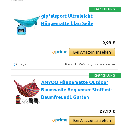
Fragen.
EMPFEHLUNG
gipfelsport Ultraleicht
Hängematte blau Seile
9,99 €
Bei Amazon ansehen
*
Preis inkl. MwSt., zzgl. Versandkosten
Anzeige
EMPFEHLUNG
ANYOO Hängematte Outdoor
Baumwolle Bequemer Stoff mit
Baumfreundl. Gurten
27,99 €
Bei Amazon ansehen