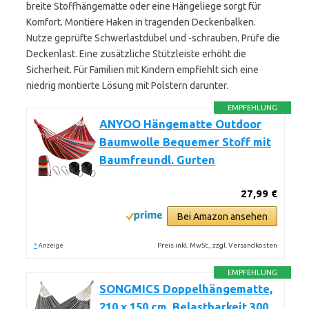
breite Stoffhängematte oder eine Hängeliege sorgt für
Komfort. Montiere Haken in tragenden Deckenbalken.
Nutze geprüfte Schwerlastdübel und -schrauben. Prüfe die
Deckenlast. Eine zusätzliche Stützleiste erhöht die
Sicherheit. Für Familien mit Kindern empfiehlt sich eine
niedrig montierte Lösung mit Polstern darunter.
EMPFEHLUNG
ANYOO Hängematte Outdoor
Baumwolle Bequemer Stoff mit
Baumfreundl. Gurten
27,99 €
Bei Amazon ansehen
*
Preis inkl. MwSt., zzgl. Versandkosten
Anzeige
EMPFEHLUNG
SONGMICS Doppelhängematte,
210 x 150 cm, Belastbarkeit 300