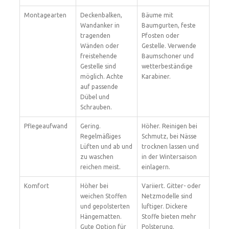
Montagearten
Deckenbalken,
Bäume mit
Wandanker in
Baumgurten, feste
tragenden
Pfosten oder
Wänden oder
Gestelle. Verwende
freistehende
Baumschoner und
Gestelle sind
wetterbeständige
möglich. Achte
Karabiner.
auf passende
Dübel und
Schrauben.
Pflegeaufwand
Gering.
Höher. Reinigen bei
Regelmäßiges
Schmutz, bei Nässe
Lüften und ab und
trocknen lassen und
zu waschen
in der Wintersaison
reichen meist.
einlagern.
Komfort
Höher bei
Variiert. Gitter- oder
weichen Stoffen
Netzmodelle sind
und gepolsterten
luftiger. Dickere
Hängematten.
Stoffe bieten mehr
Gute Option für
Polsterung.