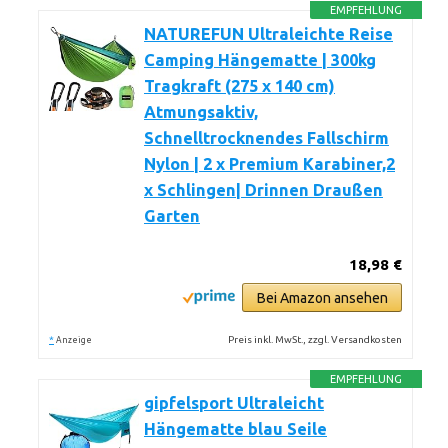
EMPFEHLUNG
NATUREFUN Ultraleichte Reise
Camping Hängematte | 300kg
Tragkraft (275 x 140 cm)
Atmungsaktiv,
Schnelltrocknendes Fallschirm
Nylon | 2 x Premium Karabiner,2
x Schlingen| Drinnen Draußen
Garten
18,98 €
Bei Amazon ansehen
*
Preis inkl. MwSt., zzgl. Versandkosten
Anzeige
EMPFEHLUNG
gipfelsport Ultraleicht
Hängematte blau Seile