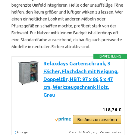
begrenzte Umfeld integrieren. Helle oder unauffällige Töne
helfen, den Raum größer und luftiger wirken zu lassen. Wer
einen einheitlichen Look mit anderen Möbeln oder
Pflanzgefäßen schaffen möchte, profitiert stark von der
Farbwahl. Für Nutzer mit kleinem Budget ist allerdings oft
eine Standardfarbe ausreichend, da häufig auch preiswerte
Modelle in neutralen Farben attraktiv sind.
EMPFEHLUNG
Relaxdays Gartenschrank, 3
Fächer, Flachdach mit Neigung,
Doppeltür, HBT: 97 x 86,5 x 47
cm, Werkzeugschrank Holz,
Grau
118,76 €
Bei Amazon ansehen
*
Preis inkl. MwSt., zzgl. Versandkosten
Anzeige