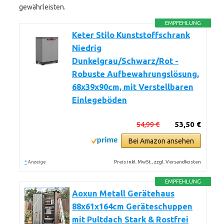
gewährleisten.
EMPFEHLUNG
Keter Stilo Kunststoffschrank
Niedrig
Dunkelgrau/Schwarz/Rot -
Robuste Aufbewahrungslösung,
68x39x90cm, mit Verstellbaren
Einlegeböden
54,99 €
53,50 €
Bei Amazon ansehen
*
Preis inkl. MwSt., zzgl. Versandkosten
Anzeige
EMPFEHLUNG
Aoxun Metall Gerätehaus
88x61x164cm Geräteschuppen
mit Pultdach Stark & Rostfrei