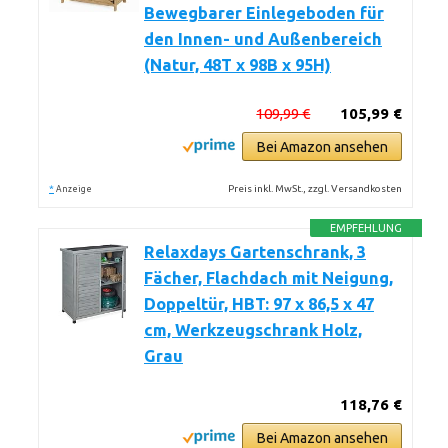
Bewegbarer Einlegeboden für
den Innen- und Außenbereich
(Natur, 48T x 98B x 95H)
109,99 €
105,99 €
Bei Amazon ansehen
*
Preis inkl. MwSt., zzgl. Versandkosten
Anzeige
EMPFEHLUNG
Relaxdays Gartenschrank, 3
Fächer, Flachdach mit Neigung,
Doppeltür, HBT: 97 x 86,5 x 47
cm, Werkzeugschrank Holz,
Grau
118,76 €
Bei Amazon ansehen