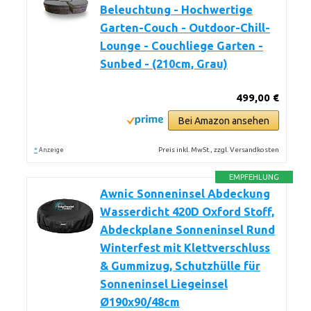
Beleuchtung - Hochwertige
Garten-Couch - Outdoor-Chill-
Lounge - Couchliege Garten -
Sunbed - (210cm, Grau)
499,00 €
Bei Amazon ansehen
*
Preis inkl. MwSt., zzgl. Versandkosten
Anzeige
EMPFEHLUNG
Awnic Sonneninsel Abdeckung
Wasserdicht 420D Oxford Stoff,
Abdeckplane Sonneninsel Rund
Winterfest mit Klettverschluss
& Gummizug, Schutzhülle für
Sonneninsel Liegeinsel
Ø190x90/48cm