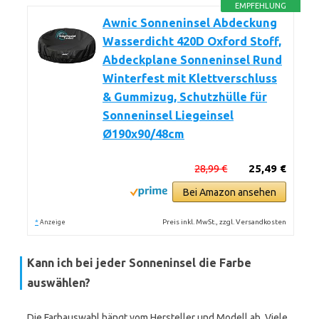
EMPFEHLUNG
Awnic Sonneninsel Abdeckung
Wasserdicht 420D Oxford Stoff,
Abdeckplane Sonneninsel Rund
Winterfest mit Klettverschluss
& Gummizug, Schutzhülle für
Sonneninsel Liegeinsel
Ø190x90/48cm
28,99 €
25,49 €
Bei Amazon ansehen
*
Preis inkl. MwSt., zzgl. Versandkosten
Anzeige
Kann ich bei jeder Sonneninsel die Farbe
auswählen?
Die Farbauswahl hängt vom Hersteller und Modell ab. Viele