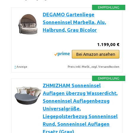
EMPFEHLUNG
DEGAMO Gartenliege
Sonneninsel Marbella, Alu,
Halbrund, Grau Bicolor
1.199,00 €
Bei Amazon ansehen
*
Preis inkl. MwSt., zzgl. Versandkosten
Anzeige
EMPFEHLUNG
ZHMIZHAM Sonneninsel
Auflagen überzug Wasserdicht,
Sonneninsel Auflagenbezug
Universalgröße,
Liegepolsterbezug Sonneninsel
Rund, Sonneninsel Auflagen
Ersatz (Grau)