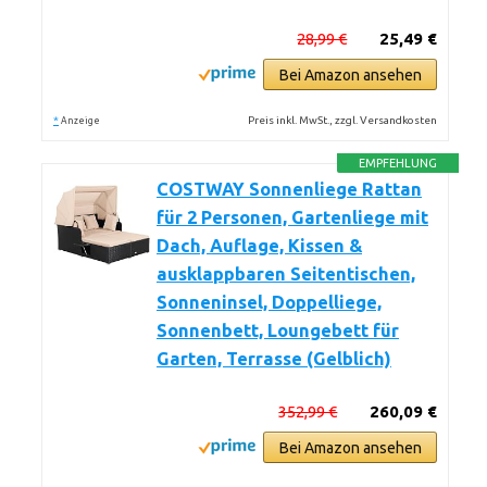
28,99 €
25,49 €
Bei Amazon ansehen
*
Preis inkl. MwSt., zzgl. Versandkosten
Anzeige
EMPFEHLUNG
COSTWAY Sonnenliege Rattan
für 2 Personen, Gartenliege mit
Dach, Auflage, Kissen &
ausklappbaren Seitentischen,
Sonneninsel, Doppelliege,
Sonnenbett, Loungebett für
Garten, Terrasse (Gelblich)
352,99 €
260,09 €
Bei Amazon ansehen