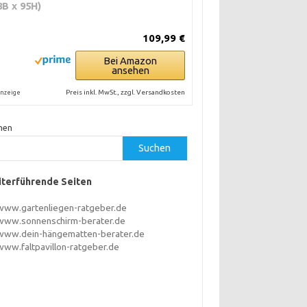
8B x 95H)
109,99 €
Bei Amazon
ansehen
Preis inkl. MwSt., zzgl. Versandkosten
nzeige
hen
Suchen
terführende Seiten
www.gartenliegen-ratgeber.de
www.sonnenschirm-berater.de
www.dein-hängematten-berater.de
www.faltpavillon-ratgeber.de