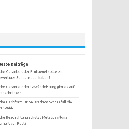
este Beiträge
he Garantie oder Prüfsiegel sollte ein
hwertiges Sonnensegel haben?
che Garantie oder Gewährleistung gibt es auf
tenschränke?
che Dachform ist bei starkem Schneefall die
te Wahl?
che Beschichtung schützt Metallpavillons
erhaft vor Rost?