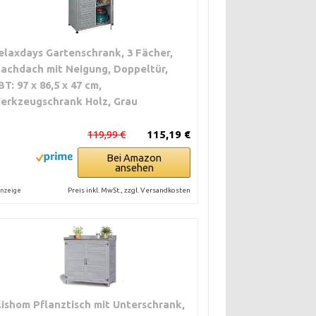
elaxdays Gartenschrank, 3 Fächer,
lachdach mit Neigung, Doppeltür,
BT: 97 x 86,5 x 47 cm,
erkzeugschrank Holz, Grau
119,99 €
115,19 €
Bei Amazon
ansehen
Preis inkl. MwSt., zzgl. Versandkosten
nzeige
lishom Pflanztisch mit Unterschrank,