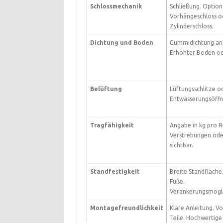
Schlossmechanik
Schließung. Option
Vorhängeschloss o
Zylinderschloss.
Dichtung und Boden
Gummidichtung an
Erhöhter Boden od
Belüftung
Lüftungsschlitze o
Entwässerungsöffn
Tragfähigkeit
Angabe in kg pro R
Verstrebungen ode
sichtbar.
Standfestigkeit
Breite Standfläche.
Füße.
Verankerungsmögli
Montagefreundlichkeit
Klare Anleitung. V
Teile. Hochwertige