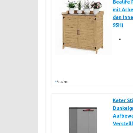
Bealife 
mit Arbe
den Inne
95H)
*
Anzeige
Keter St
Dunkelg
Aufbewa
Verstel