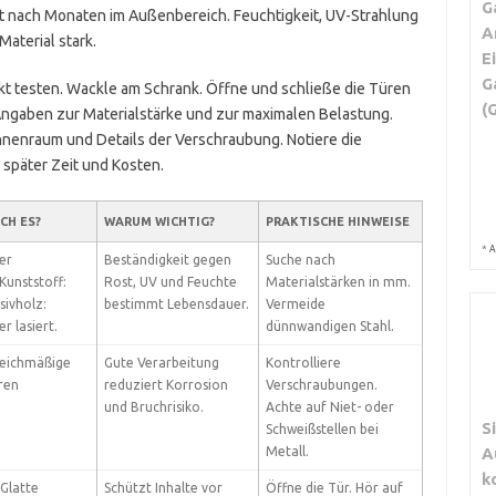
G
t nach Monaten im Außenbereich. Feuchtigkeit, UV-Strahlung
A
terial stark.
E
G
ekt testen. Wackle am Schrank. Öffne und schließe die Türen
(
Angaben zur Materialstärke und zur maximalen Belastung.
Innenraum und Details der Verschraubung. Notiere die
später Zeit und Kosten.
CH ES?
WARUM WICHTIG?
PRAKTISCHE HINWEISE
*
A
er
Beständigkeit gegen
Suche nach
Kunststoff:
Rost, UV und Feuchte
Materialstärken in mm.
sivholz:
bestimmt Lebensdauer.
Vermeide
r lasiert.
dünnwandigen Stahl.
leichmäßige
Gute Verarbeitung
Kontrolliere
ren
reduziert Korrosion
Verschraubungen.
und Bruchrisiko.
Achte auf Niet- oder
S
Schweißstellen bei
Metall.
A
k
 Glatte
Schützt Inhalte vor
Öffne die Tür. Hör auf