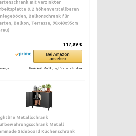
artenschrank mit verzinkter
rbeitsplatte & 2 höhenverstellbaren
inlegeböden, Balkonschrank für
arten, Balkon, Terrasse, 98x48x95cm
Grau)
117,99 €
Bei Amazon
ansehen
Preis inkl. MwSt., zzgl. Versandkosten
nzeige
ightlife Metallschrank
ufbewahrungsschrank Metall
ommode Sideboard Küchenschrank