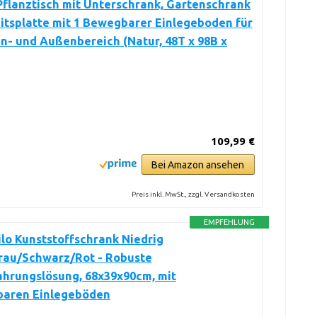
Pflanztisch mit Unterschrank, Gartenschrank
itsplatte mit 1 Bewegbarer Einlegeboden für
n- und Außenbereich (Natur, 48T x 98B x
109,99 €
Bei Amazon ansehen
Preis inkl. MwSt., zzgl. Versandkosten
EMPFEHLUNG
ilo Kunststoffschrank Niedrig
rau/Schwarz/Rot - Robuste
hrungslösung, 68x39x90cm, mit
lbaren Einlegeböden