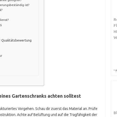
erungsbeständig ist?
k?
R
ienst?
ks
F
H
W
r Qualitätsbewertung
ur
*
A
eines Gartenschranks achten solltest
ukturiertes Vorgehen. Schau dir zuerst das Material an. Prüfe
B
truktion. Achte auf Belüftung und auf die Tragfähigkeit der