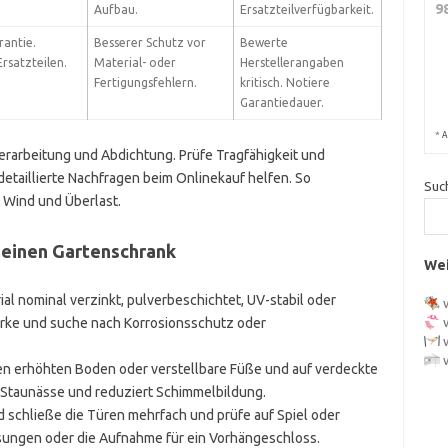
9
Aufbau.
Ersatzteilverfügbarkeit.
rantie.
Besserer Schutz vor
Bewerte
rsatzteilen.
Material- oder
Herstellerangaben
Fertigungsfehlern.
kritisch. Notiere
Garantiedauer.
*
A
Verarbeitung und Abdichtung. Prüfe Tragfähigkeit und
detaillierte Nachfragen beim Onlinekauf helfen. So
Suc
 Wind und Überlast.
deinen Gartenschrank
Wei
ial nominal verzinkt, pulverbeschichtet, UV-stabil oder
ärke und suche nach Korrosionsschutz oder
en erhöhten Boden oder verstellbare Füße und auf verdeckte
 Staunässe und reduziert Schimmelbildung.
 schließe die Türen mehrfach und prüfe auf Spiel oder
sungen oder die Aufnahme für ein Vorhängeschloss.