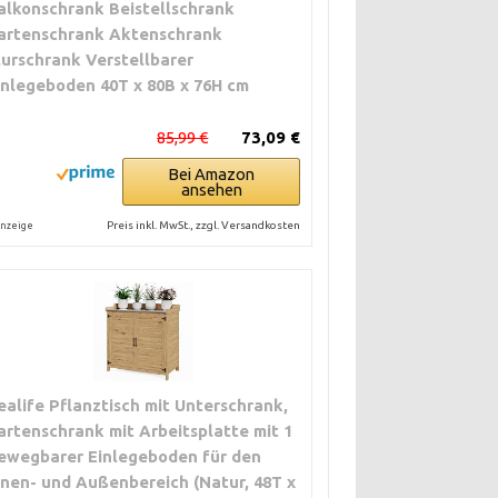
alkonschrank Beistellschrank
artenschrank Aktenschrank
lurschrank Verstellbarer
inlegeboden 40T x 80B x 76H cm
85,99 €
73,09 €
Bei Amazon
ansehen
Preis inkl. MwSt., zzgl. Versandkosten
nzeige
ealife Pflanztisch mit Unterschrank,
artenschrank mit Arbeitsplatte mit 1
ewegbarer Einlegeboden für den
nnen- und Außenbereich (Natur, 48T x