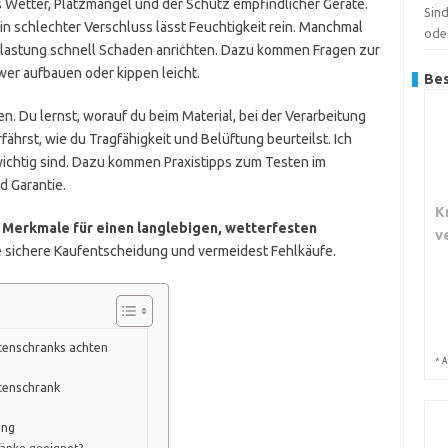
 Wetter, Platzmangel und der Schutz empfindlicher Geräte.
Sin
in schlechter Verschluss lässt Feuchtigkeit rein. Manchmal
ode
Belastung schnell Schaden anrichten. Dazu kommen Fragen zur
er aufbauen oder kippen leicht.
Bes
inden. Du lernst, worauf du beim Material, bei der Verarbeitung
ährst, wie du Tragfähigkeit und Belüftung beurteilst. Ich
 wichtig sind. Dazu kommen Praxistipps zum Testen im
d Garantie.
K
Merkmale für einen langlebigen, wetterfesten
v
ne sichere Kaufentscheidung und vermeidest Fehlkäufe.
tenschranks achten
*
A
rtenschrank
ung
ränke geeignet?