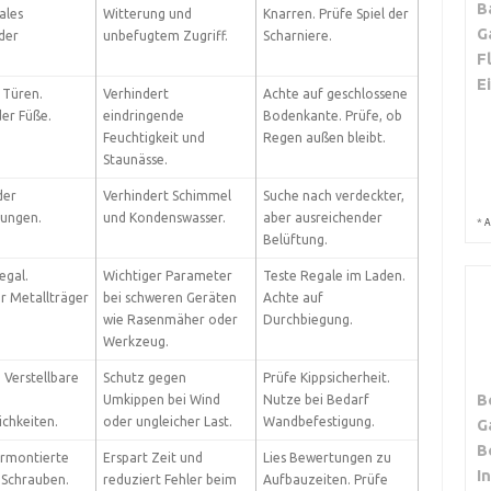
B
ales
Witterung und
Knarren. Prüfe Spiel der
G
der
unbefugtem Zugriff.
Scharniere.
F
E
 Türen.
Verhindert
Achte auf geschlossene
er Füße.
eindringende
Bodenkante. Prüfe, ob
Feuchtigkeit und
Regen außen bleibt.
Staunässe.
der
Verhindert Schimmel
Suche nach verdeckter,
ungen.
und Kondenswasser.
aber ausreichender
*
A
Belüftung.
egal.
Wichtiger Parameter
Teste Regale im Laden.
r Metallträger
bei schweren Geräten
Achte auf
wie Rasenmäher oder
Durchbiegung.
Werkzeug.
 Verstellbare
Schutz gegen
Prüfe Kippsicherheit.
B
Umkippen bei Wind
Nutze bei Bedarf
chkeiten.
oder ungleicher Last.
Wandbefestigung.
G
B
ormontierte
Erspart Zeit und
Lies Bewertungen zu
I
 Schrauben.
reduziert Fehler beim
Aufbauzeiten. Prüfe