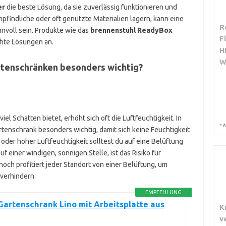
er
die beste Lösung, da sie zuverlässig funktionieren und
pfindliche oder oft genutzte Materialien lagern, kann eine
R
nnvoll sein. Produkte wie das
brennenstuhl ReadyBox
F
chte Lösungen an.
H
W
artenschränken besonders wichtig?
el Schatten bietet, erhöht sich oft die Luftfeuchtigkeit. In
*
A
artenschrank besonders wichtig, damit sich keine Feuchtigkeit
oder hoher Luftfeuchtigkeit solltest du auf eine Belüftung
 einer windigen, sonnigen Stelle, ist das Risiko für
och profitiert jeder Standort von einer Belüftung, um
verhindern.
EMPFEHLUNG
artenschrank Lino mit Arbeitsplatte aus
K
v