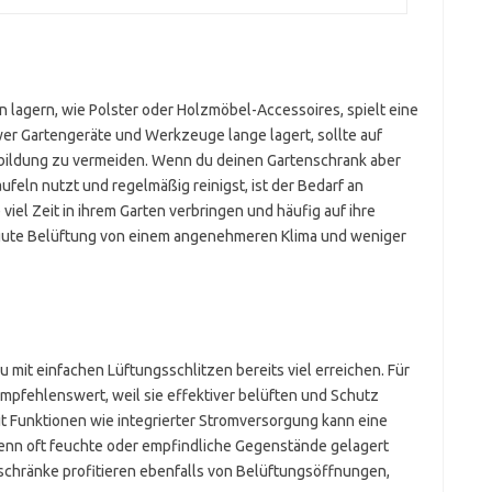
en lagern, wie Polster oder Holzmöbel-Accessoires, spielt eine
er Gartengeräte und Werkzeuge lange lagert, sollte auf
bildung zu vermeiden. Wenn du deinen Gartenschrank aber
ufeln nutzt und regelmäßig reinigst, ist der Bedarf an
viel Zeit in ihrem Garten verbringen und häufig auf ihre
e gute Belüftung von einem angenehmeren Klima und weniger
 mit einfachen Lüftungsschlitzen bereits viel erreichen. Für
empfehlenswert, weil sie effektiver belüften und Schutz
it Funktionen wie integrierter Stromversorgung kann eine
wenn oft feuchte oder empfindliche Gegenstände gelagert
schränke profitieren ebenfalls von Belüftungsöffnungen,