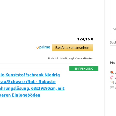
*
A
124,16 €
Suc
Bei Amazon ansehen
Preis inkl. MwSt., zzgl. Versandkosten
Wei
EMPFEHLUNG
ilo Kunststoffschrank Niedrig
rau/Schwarz/Rot - Robuste
hrungslösung, 68x39x90cm, mit
lbaren Einlegeböden