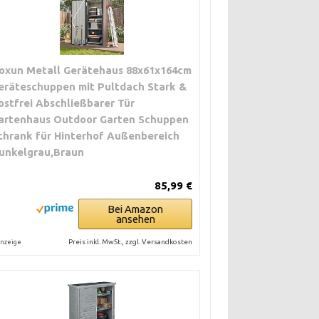
oxun Metall Gerätehaus 88x61x164cm
eräteschuppen mit Pultdach Stark &
ostfrei Abschließbarer Tür
artenhaus Outdoor Garten Schuppen
chrank für Hinterhof Außenbereich
unkelgrau,Braun
85,99 €
Bei Amazon
ansehen
Preis inkl. MwSt., zzgl. Versandkosten
nzeige