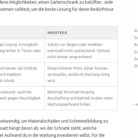
dene Möglichkeiten, einen Gartenschrank zu belüften. Jede
 kennen solltest, um die beste Lösung für deine Bedürfnisse
A
NACHTEILE
G
R
ge Lösung. Ermöglicht
Schutz vor Regen oder Insekten
tegrierbar in Türen oder
eventuell nicht ausreichend. Optisch
G
nicht immer ansprechend.
S
D
ch besser als Schlitze.
Etwas höherer Preis. Gitter können
und Insekten
verstopfen, wodurch Wartung nötig
d robust.
wird.
ustausch, auch bei
Benötigt Stromversorgung.
ient gegen Feuchtigkeit
Anschaffung und Betrieb kosten mehr.
Wartungsaufwand höher.
*
A
t notwendig, um Materialschäden und Schimmelbildung zu
gsart hängt davon ab, wo der Schrank steht, welche
 Aufwand du in die Wartung investieren willst. Für die