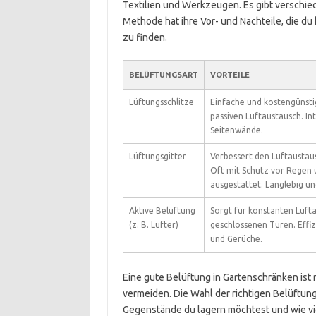
Textilien und Werkzeugen. Es gibt verschie
Methode hat ihre Vor- und Nachteile, die du
zu finden.
BELÜFTUNGSART
VORTEILE
Lüftungsschlitze
Einfache und kostengünsti
passiven Luftaustausch. In
Seitenwände.
Lüftungsgitter
Verbessert den Luftaustaus
Oft mit Schutz vor Regen 
ausgestattet. Langlebig un
Aktive Belüftung
Sorgt für konstanten Lufta
(z. B. Lüfter)
geschlossenen Türen. Effiz
und Gerüche.
Eine gute Belüftung in Gartenschränken is
vermeiden. Die Wahl der richtigen Belüftun
Gegenstände du lagern möchtest und wie viel