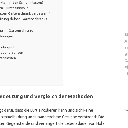
kten in den Schrank lassen?
m Lüfter sinnvoll?
alten Gartenschrank verbessern?
lüftung deines Gartenschranks
ng im Gartenschrank
S
ffnungen
A
k
s überprüfen
n oder ergänzen
B
ffenlassen
G
F
E
Bedeutung und Vergleich der Methoden
 dafür, dass die Luft zirkulieren kann und sich keine
*
A
chimmelbildung und unangenehme Gerüche verhindert. Die
rten Gegenstände und verlängert die Lebensdauer von Holz,