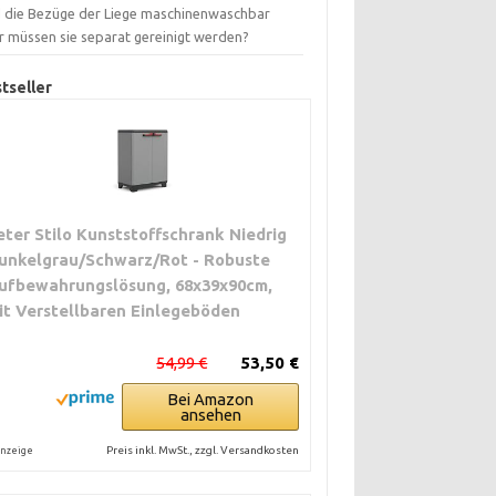
d die Bezüge der Liege maschinenwaschbar
r müssen sie separat gereinigt werden?
tseller
eter Stilo Kunststoffschrank Niedrig
unkelgrau/Schwarz/Rot - Robuste
ufbewahrungslösung, 68x39x90cm,
it Verstellbaren Einlegeböden
54,99 €
53,50 €
Bei Amazon
ansehen
Preis inkl. MwSt., zzgl. Versandkosten
nzeige