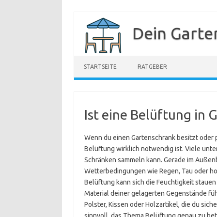
Zum
Inhalt
Dein Garte
springen
STARTSEITE
RATGEBER
Ist eine Belüftung in
Wenn du einen Gartenschrank besitzt oder pl
Belüftung wirklich notwendig ist. Viele unt
Schränken sammeln kann. Gerade im Außen
Wetterbedingungen wie Regen, Tau oder hoh
Belüftung kann sich die Feuchtigkeit sta
Material deiner gelagerten Gegenstände führ
Polster, Kissen oder Holzartikel, die du sich
sinnvoll, das Thema Belüftung genau zu betr