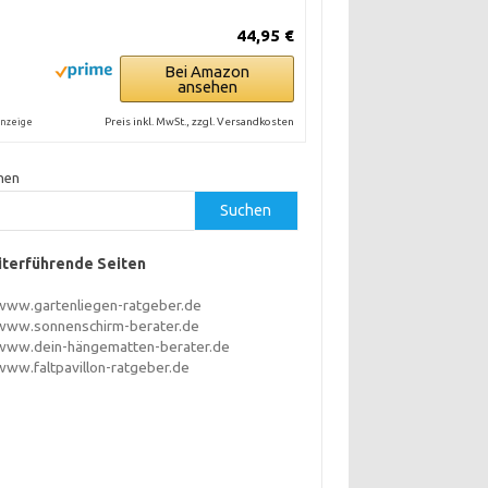
44,95 €
Bei Amazon
ansehen
Preis inkl. MwSt., zzgl. Versandkosten
nzeige
hen
Suchen
terführende Seiten
www.gartenliegen-ratgeber.de
www.sonnenschirm-berater.de
www.dein-hängematten-berater.de
www.faltpavillon-ratgeber.de