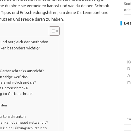
Sin
eme du ohne sie vermeiden kannst und wie du deinen Schrank
ode
che Tipps und Entscheidungshilfen, um deine Gartenmöbel und
schützen und Freude daran zu haben.
Bes
 und Vergleich der Methoden
änken besonders wichtig?
K
D
 Gartenschranks ausreicht?
A
 modrige Gerüche?
m
 empfindlich sind sie?
es Gartenschranks?
ng im Gartenschrank
erden
Gartenschränken
*
A
hränken überhaupt notwendig?
 kleine Lüftungsschlitze hat?