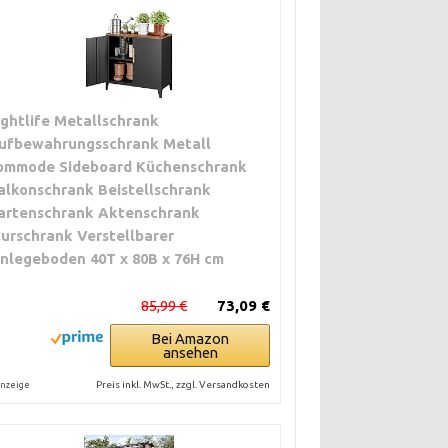
ightlife Metallschrank
ufbewahrungsschrank Metall
ommode Sideboard Küchenschrank
alkonschrank Beistellschrank
artenschrank Aktenschrank
lurschrank Verstellbarer
inlegeboden 40T x 80B x 76H cm
85,99 €
73,09 €
Bei Amazon
ansehen
Preis inkl. MwSt., zzgl. Versandkosten
nzeige