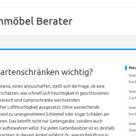
nmöbel Berater
Neu
 Gartenschränken wichtig?
Welc
hoc
anst, einen anzuschaffen, stellt sich die Frage, ob eine
Wel
erschätzen, wie schnell sich Feuchtigkeit in geschlossenen
Gar
bereich sind Gartenschränke wechselnden
er Luftfeuchtigkeit ausgesetzt. Ohne ausreichende
Wel
uen und zu unangenehmem Schimmel oder sogar Schäden am
bes
en. Das betrifft nicht nur Gartengeräte, sondern auch
Wel
er aufbewahren willst. Für jeden Gartenbesitzer ist es deshalb
dau
achten. In diesem Artikel erfährst du, warum Belüftung in