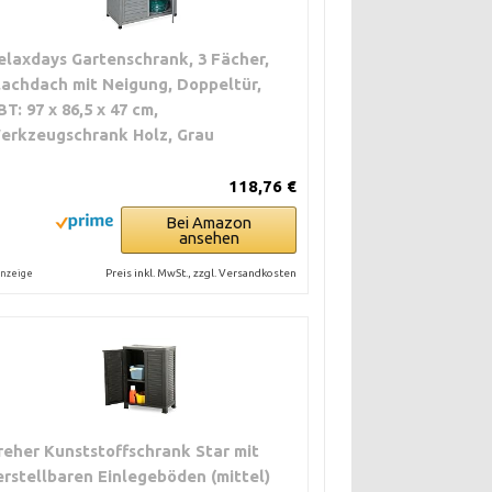
elaxdays Gartenschrank, 3 Fächer,
lachdach mit Neigung, Doppeltür,
BT: 97 x 86,5 x 47 cm,
erkzeugschrank Holz, Grau
118,76 €
Bei Amazon
ansehen
Preis inkl. MwSt., zzgl. Versandkosten
nzeige
reher Kunststoffschrank Star mit
erstellbaren Einlegeböden (mittel)