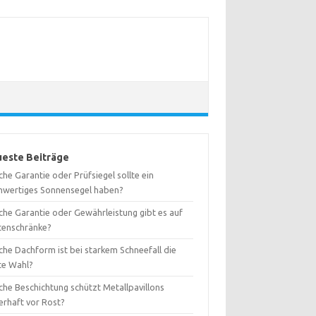
este Beiträge
he Garantie oder Prüfsiegel sollte ein
hwertiges Sonnensegel haben?
che Garantie oder Gewährleistung gibt es auf
tenschränke?
che Dachform ist bei starkem Schneefall die
te Wahl?
che Beschichtung schützt Metallpavillons
erhaft vor Rost?