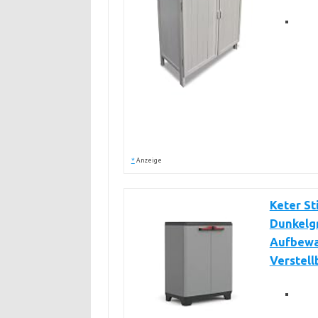
*
Anzeige
Keter St
Dunkelg
Aufbewa
Verstel