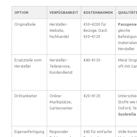
OPTION
VERFÜGBARKEIT
KOSTENRAHMEN
QUALITÄT
Originalteile
Hersteller-
€50–€200 für
Passgena
Website,
Bezüge; Dach
gleiche
Fachhandel
€30–€120
Befestigun
materiala
Hersteller
Ersatzteile vom
Hersteller-
€40–€150
Meist Origi
Hersteller
Teileservice,
oft mit Ga
Kundendienst
Drittanbieter
Online-
€20–€120
Unterschie
Marktplätze,
Stoffe wie 
Gartencenter
Oxford, Te
Sunbrella
Eigenanfertigung
Regionaler
€40 für einfache
Volle Kont