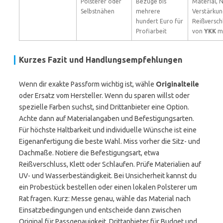
Polsterer oder
Bezüge bis
Material, 
Selbstnähen
mehrere
Verstärkun
hundert Euro für
Reißverschl
Profiarbeit
von
YKK
mö
Kurzes Fazit und Handlungsempfehlungen
Wenn dir exakte Passform wichtig ist, wähle
Originalteile
oder Ersatz vom Hersteller. Wenn du sparen willst oder
spezielle Farben suchst, sind Drittanbieter eine Option.
Achte dann auf Materialangaben und Befestigungsarten.
Für höchste Haltbarkeit und individuelle Wünsche ist eine
Eigenanfertigung die beste Wahl. Miss vorher die Sitz- und
Dachmaße. Notiere die Befestigungsart, etwa
Reißverschluss, Klett oder Schlaufen. Prüfe Materialien auf
UV- und Wasserbeständigkeit. Bei Unsicherheit kannst du
ein Probestück bestellen oder einen lokalen Polsterer um
Rat fragen. Kurz: Messe genau, wähle das Material nach
Einsatzbedingungen und entscheide dann zwischen
Original für Passgenauigkeit, Drittanbieter für Budget und