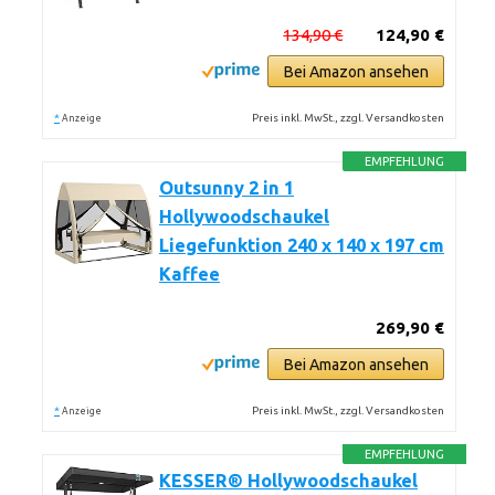
134,90 €
124,90 €
Bei Amazon ansehen
*
Preis inkl. MwSt., zzgl. Versandkosten
Anzeige
EMPFEHLUNG
Outsunny 2 in 1
Hollywoodschaukel
Liegefunktion 240 x 140 x 197 cm
Kaffee
269,90 €
Bei Amazon ansehen
*
Preis inkl. MwSt., zzgl. Versandkosten
Anzeige
EMPFEHLUNG
KESSER® Hollywoodschaukel