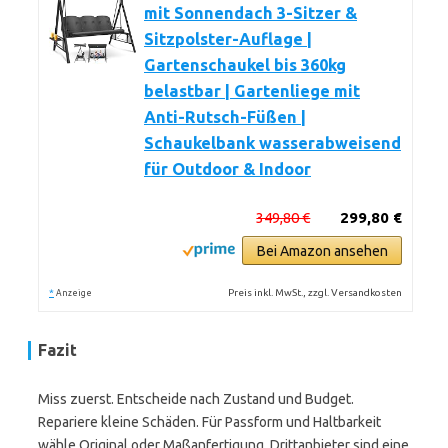
mit Sonnendach 3-Sitzer &
Sitzpolster-Auflage |
Gartenschaukel bis 360kg
belastbar | Gartenliege mit
Anti-Rutsch-Füßen |
Schaukelbank wasserabweisend
für Outdoor & Indoor
349,80 €
299,80 €
Bei Amazon ansehen
*
Preis inkl. MwSt., zzgl. Versandkosten
Anzeige
Fazit
Miss zuerst. Entscheide nach Zustand und Budget.
Repariere kleine Schäden. Für Passform und Haltbarkeit
wähle Original oder Maßanfertigung. Drittanbieter sind eine