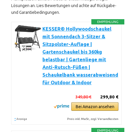
Lösungen an. Lies Bewertungen und achte auf Rückgabe-
und Garantiebedingungen.
EMPFEHLUNG
KESSER® Hollywoodschaukel
mit Sonnendach 3-Sitzer &
Sitzpolster-Auflage |
Gartenschaukel bis 360kg
belastbar | Gartenliege mit
Anti-Rutsch-Füßen |
Schaukelbank wasserabweisend
für Outdoor & Indoor
349,80 €
299,80 €
Bei Amazon ansehen
*
Preis inkl. MwSt., zzgl. Versandkosten
Anzeige
EMPFEHLUNG