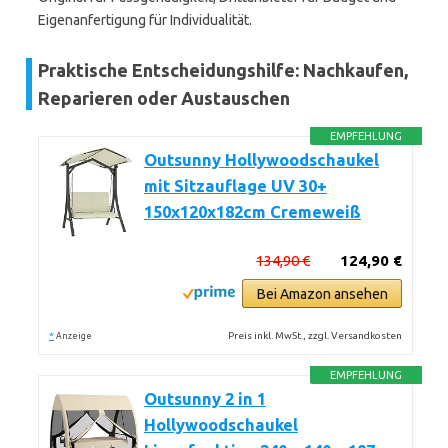
Eigenanfertigung für Individualität.
Praktische Entscheidungshilfe: Nachkaufen,
Reparieren oder Austauschen
EMPFEHLUNG
Outsunny Hollywoodschaukel
mit Sitzauflage UV 30+
150x120x182cm Cremeweiß
134,90 €
124,90 €
Bei Amazon ansehen
*
Preis inkl. MwSt., zzgl. Versandkosten
Anzeige
EMPFEHLUNG
Outsunny 2 in 1
Hollywoodschaukel