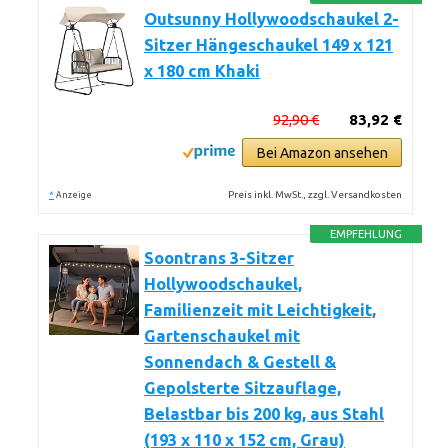
Outsunny Hollywoodschaukel 2-
Sitzer Hängeschaukel 149 x 121
x 180 cm Khaki
92,90 €
83,92 €
Bei Amazon ansehen
*
Preis inkl. MwSt., zzgl. Versandkosten
Anzeige
EMPFEHLUNG
Soontrans 3-Sitzer
Hollywoodschaukel,
Familienzeit mit Leichtigkeit,
Gartenschaukel mit
Sonnendach & Gestell &
Gepolsterte Sitzauflage,
Belastbar bis 200 kg, aus Stahl
(193 x 110 x 152 cm, Grau)