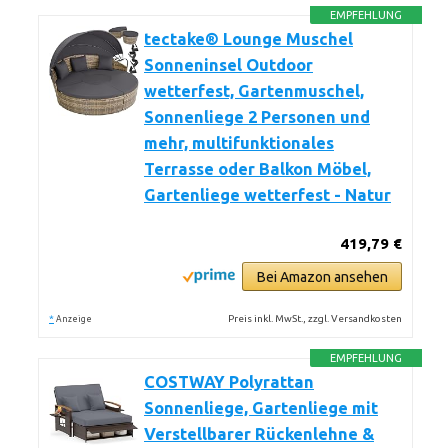
EMPFEHLUNG
tectake® Lounge Muschel
Sonneninsel Outdoor
wetterfest, Gartenmuschel,
Sonnenliege 2 Personen und
mehr, multifunktionales
Terrasse oder Balkon Möbel,
Gartenliege wetterfest - Natur
419,79 €
Bei Amazon ansehen
*
Preis inkl. MwSt., zzgl. Versandkosten
Anzeige
EMPFEHLUNG
COSTWAY Polyrattan
Sonnenliege, Gartenliege mit
Verstellbarer Rückenlehne &