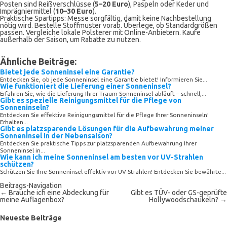
Posten sind Reißverschlüsse (
5–20 Euro
), Paspeln oder Keder und
Imprägniermittel (
10–30 Euro
).
Praktische Spartipps: Messe sorgfältig, damit keine Nachbestellung
nötig wird. Bestelle Stoffmuster vorab. Überlege, ob Standardgrößen
passen. Vergleiche lokale Polsterer mit Online-Anbietern. Kaufe
außerhalb der Saison, um Rabatte zu nutzen.
Ähnliche Beiträge:
Bietet jede Sonneninsel eine Garantie?
Entdecken Sie, ob jede Sonneninsel eine Garantie bietet! Informieren Sie...
Wie funktioniert die Lieferung einer Sonneninsel?
Erfahren Sie, wie die Lieferung Ihrer Traum-Sonneninsel abläuft – schnell,...
Gibt es spezielle Reinigungsmittel für die Pflege von
Sonneninseln?
Entdecken Sie effektive Reinigungsmittel für die Pflege Ihrer Sonneninseln!
Erhalten...
Gibt es platzsparende Lösungen für die Aufbewahrung meiner
Sonneninsel in der Nebensaison?
Entdecken Sie praktische Tipps zur platzsparenden Aufbewahrung Ihrer
Sonneninsel in...
Wie kann ich meine Sonneninsel am besten vor UV-Strahlen
schützen?
Schützen Sie Ihre Sonneninsel effektiv vor UV-Strahlen! Entdecken Sie bewährte...
Beitrags-Navigation
←
Brauche ich eine Abdeckung für
Gibt es TÜV- oder GS-geprüfte
meine Auflagenbox?
Hollywoodschaukeln?
→
Neueste Beiträge