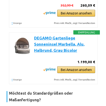
352,99 €
260,09 €
Bei Amazon ansehen
*
Preis inkl. MwSt., zzgl. Versandkosten
Anzeige
EMPFEHLUNG
DEGAMO Gartenliege
Sonneninsel Marbella, Alu,
Halbrund, Grau Bicolor
1.199,00 €
Bei Amazon ansehen
*
Preis inkl. MwSt., zzgl. Versandkosten
Anzeige
Möchtest du
Standardgrößen
oder
Maßanfertigung
?