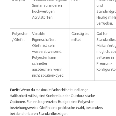
Similar zu anderen
und
hochwertigen
Standardgr
Acrylstoffen.
Häufig im H
verfügbar.
Polyester
Variable
Günstig bis
Gut für
/ Olefin
Eigenschaften.
mittel
Standardbe
Olefin ist sehr
Maßanferti
wasserabweisend.
möglich, ab
Polyester kann
seltener in
schneller
Premium-
ausbleichen, wenn
Konfigurato
nicht solution-dyed.
Fazit:
Wenn du maximale Farbechtheit und lange
Haltbarkeit willst, sind Sunbrella oder Outdura starke
Optionen. Für ein begrenztes Budget sind Polyester
beziehungsweise Olefin eine praktische Wahl, besonders
bei abnehmbaren Standardbezügen.