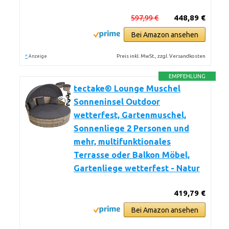
597,99 €
448,89 €
Bei Amazon ansehen
*
Preis inkl. MwSt., zzgl. Versandkosten
Anzeige
EMPFEHLUNG
tectake® Lounge Muschel
Sonneninsel Outdoor
wetterfest, Gartenmuschel,
Sonnenliege 2 Personen und
mehr, multifunktionales
Terrasse oder Balkon Möbel,
Gartenliege wetterfest - Natur
419,79 €
Bei Amazon ansehen