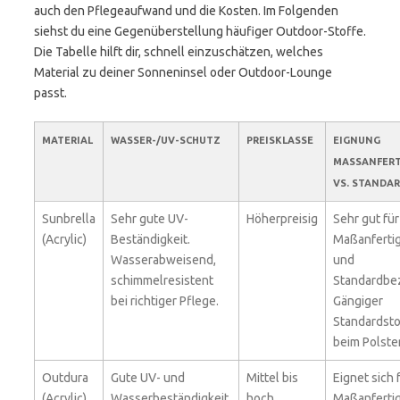
auch den Pflegeaufwand und die Kosten. Im Folgenden
siehst du eine Gegenüberstellung häufiger Outdoor-Stoffe.
Die Tabelle hilft dir, schnell einzuschätzen, welches
Material zu deiner Sonneninsel oder Outdoor-Lounge
passt.
MATERIAL
WASSER-/UV-SCHUTZ
PREISKLASSE
EIGNUNG
MASSANFERTI
S. STANDARD
Sunbrella
Sehr gute UV-
Höherpreisig
Sehr gut für
(Acrylic)
Beständigkeit.
Maßanferti
Wasserabweisend,
und
schimmelresistent
Standardbe
bei richtiger Pflege.
Gängiger
Standardsto
beim Polster
Outdura
Gute UV- und
Mittel bis
Eignet sich 
(Acrylic)
Wasserbeständigkeit.
hoch
Maßanferti