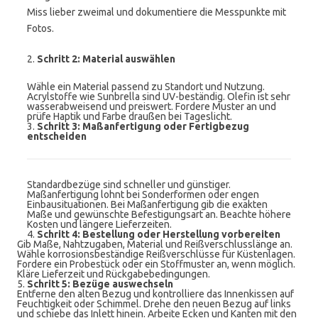
Miss lieber zweimal und dokumentiere die Messpunkte mit
Fotos.
2.
Schritt 2: Material auswählen
Wähle ein Material passend zu Standort und Nutzung.
Acrylstoffe wie Sunbrella sind UV-beständig. Olefin ist sehr
wasserabweisend und preiswert. Fordere Muster an und
prüfe Haptik und Farbe draußen bei Tageslicht.
3.
Schritt 3: Maßanfertigung oder Fertigbezug
entscheiden
Standardbezüge sind schneller und günstiger.
Maßanfertigung lohnt bei Sonderformen oder engen
Einbausituationen. Bei Maßanfertigung gib die exakten
Maße und gewünschte Befestigungsart an. Beachte höhere
Kosten und längere Lieferzeiten.
4.
Schritt 4: Bestellung oder Herstellung vorbereiten
Gib Maße, Nahtzugaben, Material und Reißverschlusslänge an.
Wähle korrosionsbeständige Reißverschlüsse für Küstenlagen.
Fordere ein Probestück oder ein Stoffmuster an, wenn möglich.
Kläre Lieferzeit und Rückgabebedingungen.
5.
Schritt 5: Bezüge auswechseln
Entferne den alten Bezug und kontrolliere das Innenkissen auf
Feuchtigkeit oder Schimmel. Drehe den neuen Bezug auf links
und schiebe das Inlett hinein. Arbeite Ecken und Kanten mit den