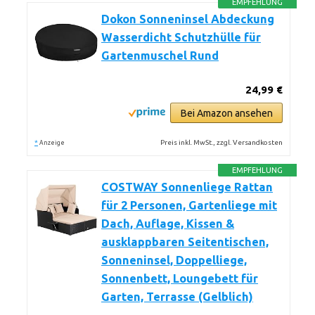
EMPFEHLUNG
Dokon Sonneninsel Abdeckung
Wasserdicht Schutzhülle für
Gartenmuschel Rund
24,99 €
Bei Amazon ansehen
*
Preis inkl. MwSt., zzgl. Versandkosten
Anzeige
EMPFEHLUNG
COSTWAY Sonnenliege Rattan
für 2 Personen, Gartenliege mit
Dach, Auflage, Kissen &
ausklappbaren Seitentischen,
Sonneninsel, Doppelliege,
Sonnenbett, Loungebett für
Garten, Terrasse (Gelblich)