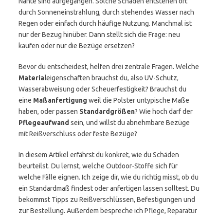
Nähte sind aufgegangen. Solche Schäden entstehen oft
durch Sonneneinstrahlung, durch stehendes Wasser nach
Regen oder einfach durch häufige Nutzung. Manchmal ist
nur der Bezug hinüber. Dann stellt sich die Frage: neu
kaufen oder nur die Bezüge ersetzen?
Bevor du entscheidest, helfen drei zentrale Fragen. Welche
Material
eigenschaften brauchst du, also UV-Schutz,
Wasserabweisung oder Scheuerfestigkeit? Brauchst du
eine
Maßanfertigung
weil die Polster untypische Maße
haben, oder passen
Standardgrößen
? Wie hoch darf der
Pflegeaufwand
sein, und willst du abnehmbare Bezüge
mit Reißverschluss oder feste Bezüge?
In diesem Artikel erfährst du konkret, wie du Schäden
beurteilst. Du lernst, welche Outdoor-Stoffe sich für
welche Fälle eignen. Ich zeige dir, wie du richtig misst, ob du
ein Standardmaß findest oder anfertigen lassen solltest. Du
bekommst Tipps zu Reißverschlüssen, Befestigungen und
zur Bestellung. Außerdem bespreche ich Pflege, Reparatur