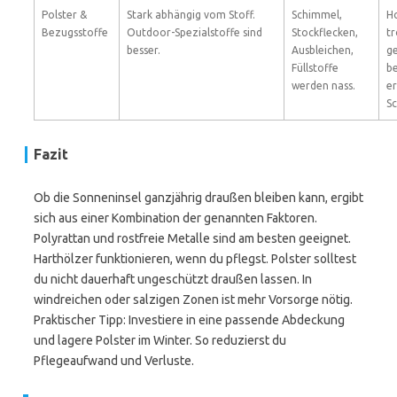
Polster &
Stark abhängig vom Stoff.
Schimmel,
Ho
Bezugsstoffe
Outdoor-Spezialstoffe sind
Stockflecken,
tr
besser.
Ausbleichen,
ge
Füllstoffe
b
werden nass.
er
S
Fazit
Ob die Sonneninsel ganzjährig draußen bleiben kann, ergibt
sich aus einer Kombination der genannten Faktoren.
Polyrattan und rostfreie Metalle sind am besten geeignet.
Harthölzer funktionieren, wenn du pflegst. Polster solltest
du nicht dauerhaft ungeschützt draußen lassen. In
windreichen oder salzigen Zonen ist mehr Vorsorge nötig.
Praktischer Tipp: Investiere in eine passende Abdeckung
und lagere Polster im Winter. So reduzierst du
Pflegeaufwand und Verluste.