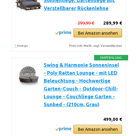
Sonnenliege, Gartenliege mit
Verstellbarer Rückenlehne
299,99 €
289,99 €
Bei Amazon ansehen
*
Preis inkl. MwSt., zzgl. Versandkosten
Anzeige
EMPFEHLUNG
Swing & Harmonie Sonneninsel
- Poly Rattan Lounge - mit LED
Beleuchtung - Hochwertige
Garten-Couch - Outdoor-Chill-
Lounge - Couchliege Garten -
Sunbed - (210cm, Grau)
499,00 €
Bei Amazon ansehen