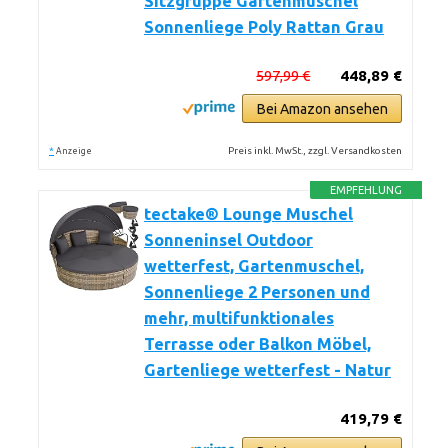
Sitzgruppe Gartenmuschel
Sonnenliege Poly Rattan Grau
597,99 €
448,89 €
Bei Amazon ansehen
*
Preis inkl. MwSt., zzgl. Versandkosten
Anzeige
EMPFEHLUNG
tectake® Lounge Muschel
Sonneninsel Outdoor
wetterfest, Gartenmuschel,
Sonnenliege 2 Personen und
mehr, multifunktionales
Terrasse oder Balkon Möbel,
Gartenliege wetterfest - Natur
419,79 €