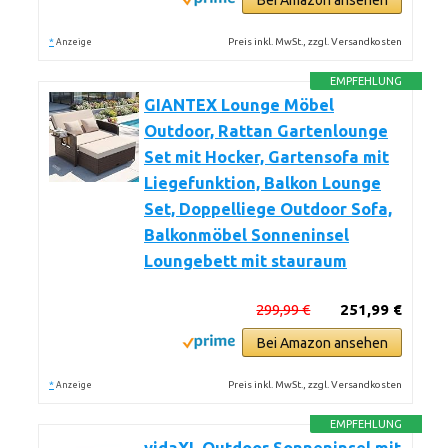
Bei Amazon ansehen
*
Preis inkl. MwSt., zzgl. Versandkosten
Anzeige
EMPFEHLUNG
GIANTEX Lounge Möbel
Outdoor, Rattan Gartenlounge
Set mit Hocker, Gartensofa mit
Liegefunktion, Balkon Lounge
Set, Doppelliege Outdoor Sofa,
Balkonmöbel Sonneninsel
Loungebett mit stauraum
299,99 €
251,99 €
Bei Amazon ansehen
*
Preis inkl. MwSt., zzgl. Versandkosten
Anzeige
EMPFEHLUNG