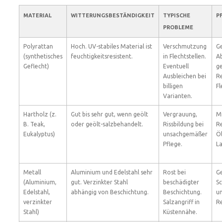
MATERIAL
WITTERUNGSBESTÄNDIGKEIT
TYPISCHE
P
PROBLEME
Polyrattan
Hoch. UV-stabiles Material ist
Verschmutzung
Ge
(synthetisches
feuchtigkeitsresistent.
in Flechtstellen.
A
Geflecht)
Eventuell
ge
Ausbleichen bei
Re
billigen
Fl
Varianten.
Hartholz (z.
Gut bis sehr gut, wenn geölt
Vergrauung,
Mi
B. Teak,
oder geölt-salzbehandelt.
Rissbildung bei
R
Eukalyptus)
unsachgemäßer
Ö
Pflege.
La
Metall
Aluminium und Edelstahl sehr
Rost bei
Ge
(Aluminium,
gut. Verzinkter Stahl
beschädigter
Sc
Edelstahl,
abhängig von Beschichtung.
Beschichtung.
u
verzinkter
Salzangriff in
Re
Stahl)
Küstennähe.