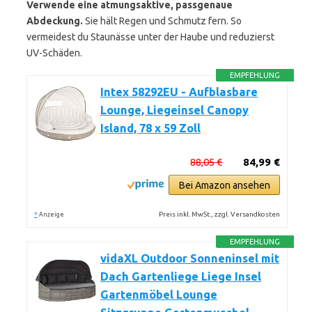
Verwende eine atmungsaktive, passgenaue
Abdeckung.
Sie hält Regen und Schmutz fern. So
vermeidest du Staunässe unter der Haube und reduzierst
UV-Schäden.
EMPFEHLUNG
Intex 58292EU - Aufblasbare
Lounge, Liegeinsel Canopy
Island, 78 x 59 Zoll
88,05 €
84,99 €
Bei Amazon ansehen
*
Preis inkl. MwSt., zzgl. Versandkosten
Anzeige
EMPFEHLUNG
vidaXL Outdoor Sonneninsel mit
Dach Gartenliege Liege Insel
Gartenmöbel Lounge