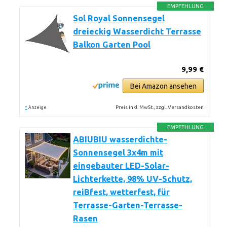
EMPFEHLUNG
Sol Royal Sonnensegel
dreieckig Wasserdicht Terrasse
Balkon Garten Pool
9,99 €
Bei Amazon ansehen
*
Preis inkl. MwSt., zzgl. Versandkosten
Anzeige
EMPFEHLUNG
ABIUBIU wasserdichte-
Sonnensegel 3x4m mit
eingebauter LED-Solar-
Lichterkette, 98% UV-Schutz,
reiBfest, wetterfest, für
Terrasse-Garten-Terrasse-
Rasen