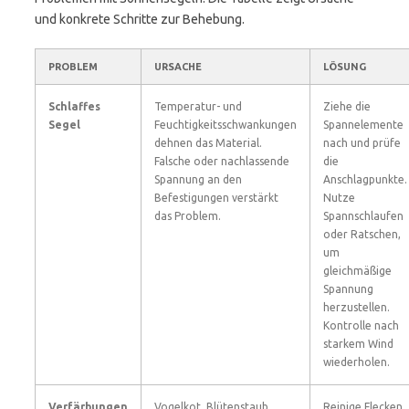
und konkrete Schritte zur Behebung.
PROBLEM
URSACHE
LÖSUNG
Schlaffes
Temperatur- und
Ziehe die
Segel
Feuchtigkeitsschwankungen
Spannelemente
dehnen das Material.
nach und prüfe
Falsche oder nachlassende
die
Spannung an den
Anschlagpunkte.
Befestigungen verstärkt
Nutze
das Problem.
Spannschlaufen
oder Ratschen,
um
gleichmäßige
Spannung
herzustellen.
Kontrolle nach
starkem Wind
wiederholen.
Verfärbungen
Vogelkot, Blütenstaub,
Reinige Flecken