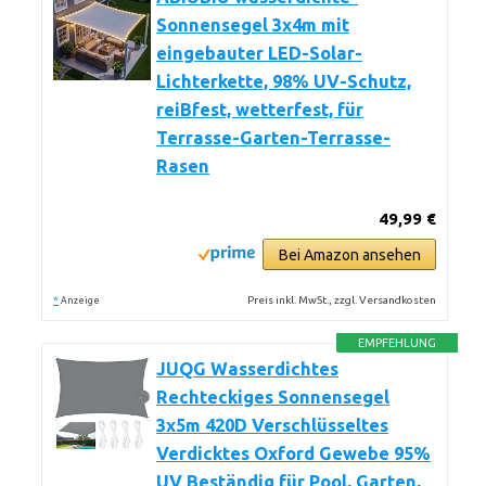
Sonnensegel 3x4m mit
eingebauter LED-Solar-
Lichterkette, 98% UV-Schutz,
reiBfest, wetterfest, für
Terrasse-Garten-Terrasse-
Rasen
49,99 €
Bei Amazon ansehen
*
Preis inkl. MwSt., zzgl. Versandkosten
Anzeige
EMPFEHLUNG
JUQG Wasserdichtes
Rechteckiges Sonnensegel
3x5m 420D Verschlüsseltes
Verdicktes Oxford Gewebe 95%
UV Beständig für Pool, Garten,