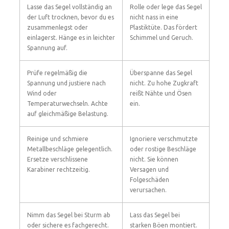
Lasse das Segel vollständig an
Rolle oder lege das Segel
der Luft trocknen, bevor du es
nicht nass in eine
zusammenlegst oder
Plastiktüte. Das fördert
einlagerst. Hänge es in leichter
Schimmel und Geruch.
Spannung auf.
Prüfe regelmäßig die
Überspanne das Segel
Spannung und justiere nach
nicht. Zu hohe Zugkraft
Wind oder
reißt Nähte und Ösen
Temperaturwechseln. Achte
ein.
auf gleichmäßige Belastung.
Reinige und schmiere
Ignoriere verschmutzte
Metallbeschläge gelegentlich.
oder rostige Beschläge
Ersetze verschlissene
nicht. Sie können
Karabiner rechtzeitig.
Versagen und
Folgeschäden
verursachen.
Nimm das Segel bei Sturm ab
Lass das Segel bei
oder sichere es fachgerecht.
starken Böen montiert.