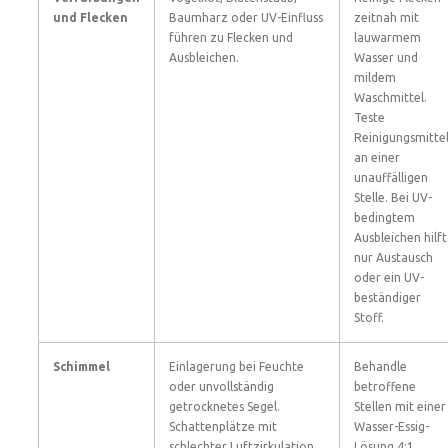
und Flecken
Baumharz oder UV-Einfluss
zeitnah mit
führen zu Flecken und
lauwarmem
Ausbleichen.
Wasser und
mildem
Waschmittel.
Teste
Reinigungsmitte
an einer
unauffälligen
Stelle. Bei UV-
bedingtem
Ausbleichen hilft
nur Austausch
oder ein UV-
beständiger
Stoff.
Schimmel
Einlagerung bei Feuchte
Behandle
oder unvollständig
betroffene
getrocknetes Segel.
Stellen mit einer
Schattenplätze mit
Wasser-Essig-
schlechter Luftzirkulation
Lösung 4:1.