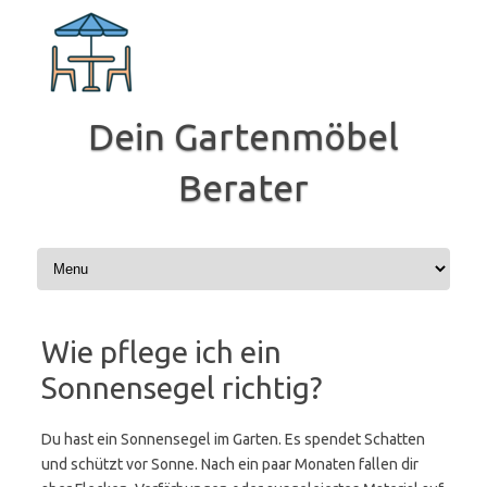
Zum
Inhalt
springen
Dein Gartenmöbel
Berater
Wie pflege ich ein
Sonnensegel richtig?
Du hast ein Sonnensegel im Garten. Es spendet Schatten
und schützt vor Sonne. Nach ein paar Monaten fallen dir