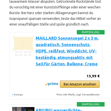
lauwarmem Wasser abspülen. Getrocknete Rückstände löst
du vorsichtig mit einer Kunststoffklinge oder einer weichen
Bürste. Bei Harz oder starken Ablagerungen kannst du
Isopropanol sparsam verwenden, teste das Mittel vorher an
einer unauffälligen Stelle und spüle gründlich nach.
EMPFEHLUNG
MAILLARD Sonnensegel 2 x 3 m,
quadratisch, Sonnenschutz,
HDPE, reißfest, Winddicht, UV-
beständig, atmungsaktiv, mit
Seil,für Gärten, Balkone, Creme
13,99 €
Bei Amazon ansehen
*
Preis inkl. MwSt., zzgl. Versandkosten
Anzeige
EMPFEHLUNG
ABIUBIU wasserdichte-