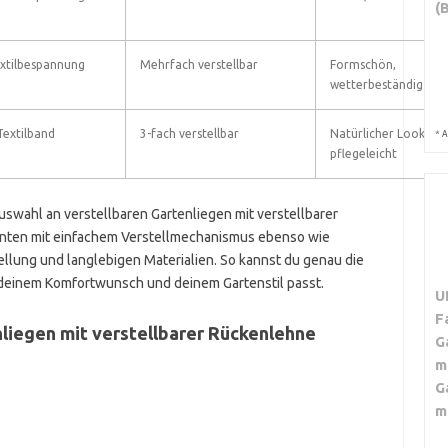
(
xtilbespannung
Mehrfach verstellbar
Formschön,
wetterbeständig
Textilband
3-fach verstellbar
Natürlicher Look,
*
A
pflegeleicht
uswahl an verstellbaren Gartenliegen mit verstellbarer
ianten mit einfachem Verstellmechanismus ebenso wie
ellung und langlebigen Materialien. So kannst du genau die
 deinem Komfortwunsch und deinem Gartenstil passt.
U
F
nliegen mit verstellbarer Rückenlehne
G
m
G
m