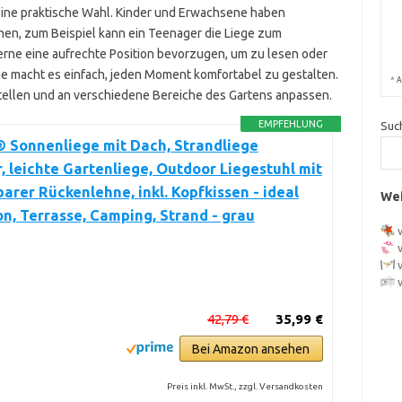
 eine praktische Wahl. Kinder und Erwachsene haben
nen, zum Beispiel kann ein Teenager die Liege zum
rne eine aufrechte Position bevorzugen, um zu lesen oder
hne macht es einfach, jeden Moment komfortabel zu gestalten.
*
A
tellen und an verschiedene Bereiche des Gartens anpassen.
EMPFEHLUNG
Suc
 Sonnenliege mit Dach, Strandliege
, leichte Gartenliege, Outdoor Liegestuhl mit
barer Rückenlehne, inkl. Kopfkissen - ideal
Wei
on, Terrasse, Camping, Strand - grau
42,79 €
35,99 €
Bei Amazon ansehen
Preis inkl. MwSt., zzgl. Versandkosten