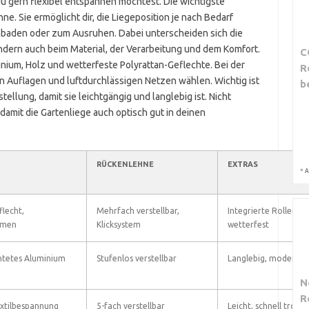
du gern flexibel entspannen möchtest. Die wichtigste
ne. Sie ermöglicht dir, die Liegeposition je nach Bedarf
aden oder zum Ausruhen. Dabei unterscheiden sich die
sondern auch beim Material, der Verarbeitung und dem Komfort.
C
nium, Holz und wetterfeste Polyrattan-Geflechte. Bei der
R
 Auflagen und luftdurchlässigen Netzen wählen. Wichtig ist
b
ellung, damit sie leichtgängig und langlebig ist. Nicht
 damit die Gartenliege auch optisch gut in deinen
RÜCKENLEHNE
EXTRAS
*
A
flecht,
Mehrfach verstellbar,
Integrierte Rollen,
hmen
Klicksystem
wetterfest
htetes Aluminium
Stufenlos verstellbar
Langlebig, modern
N
R
xtilbespannung
5-fach verstellbar
Leicht, schnell trock