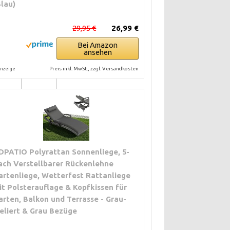
Blau)
29,95 €
26,99 €
ca. 300
Bei Amazon
ansehen
ca. 100
Preis inkl. MwSt., zzgl. Versandkosten
nzeige
DPATIO Polyrattan Sonnenliege, 5-
ach Verstellbarer Rückenlehne
artenliege, Wetterfest Rattanliege
it Polsterauflage & Kopfkissen für
arten, Balkon und Terrasse - Grau-
eliert & Grau Bezüge