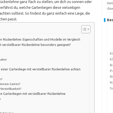
Rückenlehne ganz flach zu stellen, um dich zu sonnen oder
Wel
erfährst du, welche Gartenliegen diese vielseitigen
dau
chten solltest. So findest du ganz einfach eine Liege, die
chen passt.
Bes
rer Rückenlehne: Eigenschaften und Modelle im Vergleich
it verstellbarer Rückenlehne besonders geeignet?
K
K
haber
B
einer Gartenliege mit verstellbarer Rückenlehne achten
P
R
n?
N
deinem Garten?
S
 Verstellbarkeit?
e Gartenliegen mit verstellbarer Rückenlehne
n