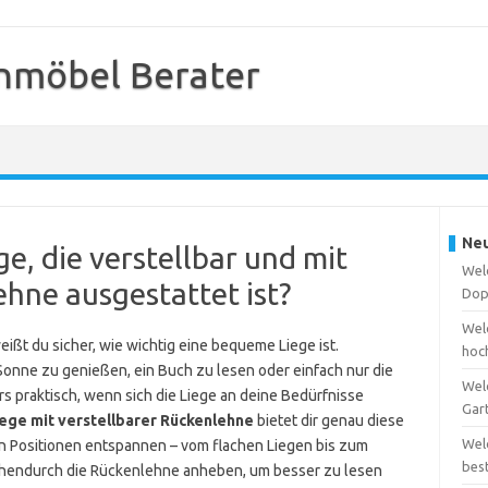
nmöbel Berater
Neu
ge, die verstellbar und mit
Wel
ehne ausgestattet ist?
Dop
Welc
ßt du sicher, wie wichtig eine bequeme Liege ist.
hoc
 Sonne zu genießen, ein Buch zu lesen oder einfach nur die
Wel
rs praktisch, wenn sich die Liege an deine Bedürfnisse
Gar
iege mit verstellbarer Rückenlehne
bietet dir genau diese
Wel
chen Positionen entspannen – vom flachen Liegen bis zum
bes
ischendurch die Rückenlehne anheben, um besser zu lesen