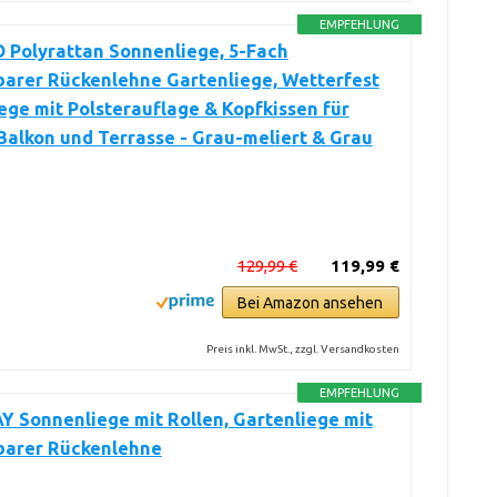
EMPFEHLUNG
 Polyrattan Sonnenliege, 5-Fach
barer Rückenlehne Gartenliege, Wetterfest
ege mit Polsterauflage & Kopfkissen für
Balkon und Terrasse - Grau-meliert & Grau
129,99 €
119,99 €
Bei Amazon ansehen
Preis inkl. MwSt., zzgl. Versandkosten
EMPFEHLUNG
 Sonnenliege mit Rollen, Gartenliege mit
lbarer Rückenlehne