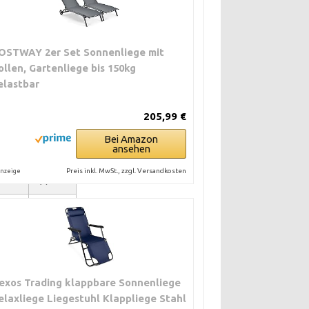
OSTWAY 2er Set Sonnenliege mit
ollen, Gartenliege bis 150kg
elastbar
205,99 €
Bei Amazon
ansehen
PREIS
Preis inkl. MwSt., zzgl. Versandkosten
nzeige
(€)
ca. 150
ca. 450
exos Trading klappbare Sonnenliege
elaxliege Liegestuhl Klappliege Stahl
nend
ca. 130