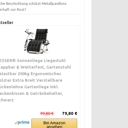
che Beschichtung schützt Metallpavillons
erhaft vor Rost?
tseller
ESSER® Sonnenliege Liegestuhl
lappbar & Wetterfest, Gartenstuhl
elastbar 200kg Ergonomisches
olster Extra Breit Verstellbare
ückenlehne Gartenliege inkl.
ackenkissen & Getränkehalter,
chwarz
99,80 €
79,80 €
Bei Amazon
ansehen