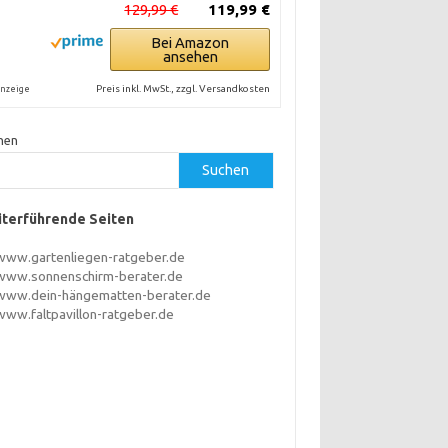
129,99 €
119,99 €
Bei Amazon
ansehen
Preis inkl. MwSt., zzgl. Versandkosten
nzeige
hen
Suchen
terführende Seiten
www.gartenliegen-ratgeber.de
www.sonnenschirm-berater.de
www.dein-hängematten-berater.de
www.faltpavillon-ratgeber.de