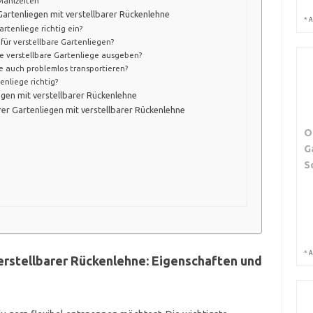
Mahlzeiten
Gartenliegen mit verstellbarer Rückenlehne
*
A
rtenliege richtig ein?
für verstellbare Gartenliegen?
ute verstellbare Gartenliege ausgeben?
ge auch problemlos transportieren?
enliege richtig?
egen mit verstellbarer Rückenlehne
er Gartenliegen mit verstellbarer Rückenlehne
O
G
S
*
A
erstellbarer Rückenlehne: Eigenschaften und