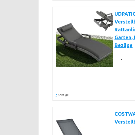
UDPATIO
Verstell
Rattanli
Garten, 
Bezüge
*
Anzeige
COSTWAY
Verstel