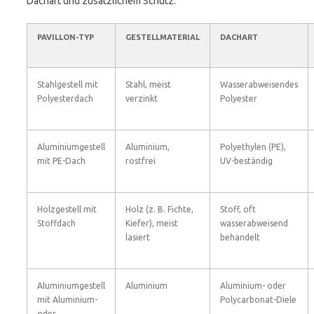
Dachart und zusätzlichem Schutz.
PAVILLON-TYP
GESTELLMATERIAL
DACHART
Stahlgestell mit
Stahl, meist
Wasserabweisendes
Polyesterdach
verzinkt
Polyester
Aluminiumgestell
Aluminium,
Polyethylen (PE),
mit PE-Dach
rostfrei
UV-beständig
Holzgestell mit
Holz (z. B. Fichte,
Stoff, oft
Stoffdach
Kiefer), meist
wasserabweisend
lasiert
behandelt
Aluminiumgestell
Aluminium
Aluminium- oder
mit Aluminium-
Polycarbonat-Diele
oder