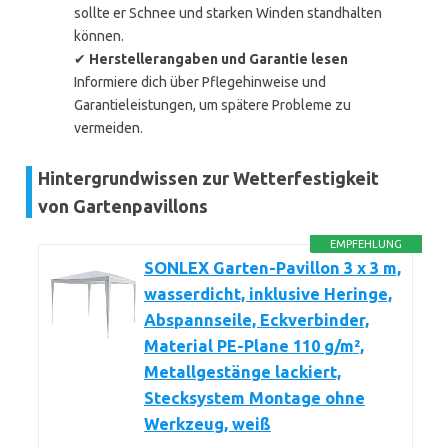
sollte er Schnee und starken Winden standhalten
können.
✔
Herstellerangaben und Garantie lesen
Informiere dich über Pflegehinweise und
Garantieleistungen, um spätere Probleme zu
vermeiden.
Hintergrundwissen zur Wetterfestigkeit
von Gartenpavillons
EMPFEHLUNG
SONLEX Garten-Pavillon 3 x 3 m,
wasserdicht, inklusive Heringe,
Abspannseile, Eckverbinder,
Material PE-Plane 110 g/m²,
Metallgestänge lackiert,
Stecksystem Montage ohne
Werkzeug, weiß