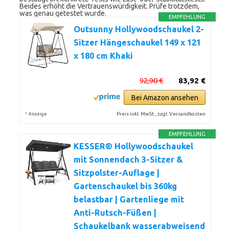
Beides erhöht die Vertrauenswürdigkeit. Prüfe trotzdem,
was genau getestet wurde.
EMPFEHLUNG
Outsunny Hollywoodschaukel 2-
Sitzer Hängeschaukel 149 x 121
x 180 cm Khaki
92,90 €
83,92 €
Bei Amazon ansehen
*
Preis inkl. MwSt., zzgl. Versandkosten
Anzeige
EMPFEHLUNG
KESSER® Hollywoodschaukel
mit Sonnendach 3-Sitzer &
Sitzpolster-Auflage |
Gartenschaukel bis 360kg
belastbar | Gartenliege mit
Anti-Rutsch-Füßen |
Schaukelbank wasserabweisend