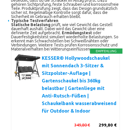
bedeutet, dass du die Schaukel im Alltag prüfst. Dazu
gehören Sichtprüfung, feste Schrauben und korrosionsfreie
Teile. Produktprüfung zeigt, dass das Design grundsätzlich
sicher ist. Regelmäßige Kontrolle sorgt dafür, dass die
Sicherheit im Gebrauch erhalten bleibt.
Typische Testverfahren
Statische Belastung
prüft, wie viel Gewicht das Gestell
dauerhaft aushält. Dabei wird das Gewicht über eine
definierte Zeit aufgebracht.
Ermüdungstest
oder
Dauerfestigkeitstest simuliert wiederholte Belastungen. So
erkennt man Schwachstellen bei Schweißnähten oder
Verbindungen. Weitere Tests prüfen Korrosionsschutz und
Materialverhalten bei Witterungseinflüssen.
EMPFEHLUNG
KESSER® Hollywoodschaukel
mit Sonnendach 3-Sitzer &
Sitzpolster-Auflage |
Gartenschaukel bis 360kg
belastbar | Gartenliege mit
Anti-Rutsch-Füßen |
Schaukelbank wasserabweisend
für Outdoor & Indoor
349,80 €
299,80 €