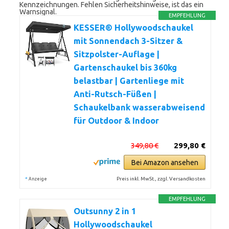
Kennzeichnungen. Fehlen Sicherheitshinweise, ist das ein
Warnsignal.
EMPFEHLUNG
KESSER® Hollywoodschaukel
mit Sonnendach 3-Sitzer &
Sitzpolster-Auflage |
Gartenschaukel bis 360kg
belastbar | Gartenliege mit
Anti-Rutsch-Füßen |
Schaukelbank wasserabweisend
für Outdoor & Indoor
349,80 €
299,80 €
Bei Amazon ansehen
*
Preis inkl. MwSt., zzgl. Versandkosten
Anzeige
EMPFEHLUNG
Outsunny 2 in 1
Hollywoodschaukel