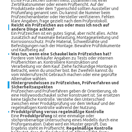
Echte Prüfzeichen stehen meist zusammen mit einer
Zertifikatsnummer oder einem Prüfbericht. Auf der
Produktseite oder dem Typenschild sollten Aussteller und
Prüfumfang genannt sein. Du kannst die Nummer beim
Prüfzeichenanbieter oder Hersteller verifizieren. Fehlen
klare Angaben, frage gezielt nach dem Prüfprotokoll.
Reicht ein Prüfzeichen aus oder muss ich noch auf
andere Dinge achten?
Ein Prüfzeichen ist ein gutes Signal, aber nicht alles. Achte
zusätzlich auf maximale Belastung, Montageanleitung und
Korrosionsschutz. Prüfe Material, Schweißnähte und
Befestigungen nach der Montage. Bewahre Prüfdokumente
und Kaufbeleg auf.
Was tun, wenn eine Schaukel kein Prüfzeichen hat?
Fordere vom Verkäufer Angaben zu Tests oder internen
Prüfberichten an. Kontrolliere Konstruktion und
Verarbeitung vor dem Kauf. Ziehe fachkundige Montage in
Betracht, wenn du unsicher bist. Bei Zweifeln kannst du
vom Widerrufsrecht Gebrauch machen oder eine geprüfte
Alternative wählen.
Hintergrundwissen zu Prüfzeichen, Prüfverfahren und
Sicherheitsaspekten
Prüfzeichen und Prüfverfahren geben dir Orientierung, ob
eine Hollywoodschaukel sicher konstruiert ist. Sie ersetzen
keine tägliche Kontrolle. Verstehe den Unterschied
zwischen einer Produktprüfung vor dem Verkauf und der
regelmäßigen Kontrolle während der Nutzung.
Produktprüfung versus regelmäßige Kontrolle
Eine
Produktprüfung
ist eine einmalige oder
stichprobenartige Untersuchung eines Modells durch eine
Prüforganisation. Dabei wird ein Muster geprüft. Das
Ergebnis steht im Prüfbericht.
Regelmäßige Kontrolle