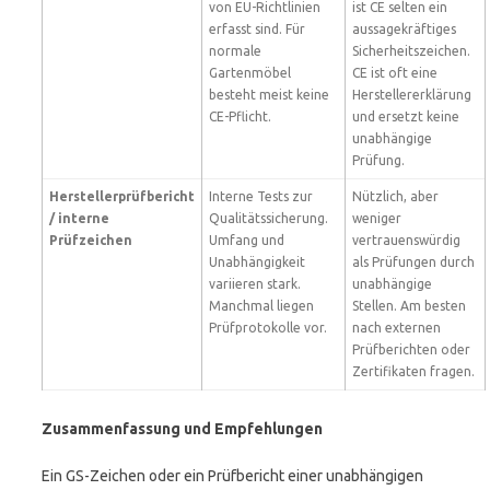
von EU-Richtlinien
ist CE selten ein
erfasst sind. Für
aussagekräftiges
normale
Sicherheitszeichen.
Gartenmöbel
CE ist oft eine
besteht meist keine
Herstellererklärung
CE-Pflicht.
und ersetzt keine
unabhängige
Prüfung.
Herstellerprüfbericht
Interne Tests zur
Nützlich, aber
/ interne
Qualitätssicherung.
weniger
Prüfzeichen
Umfang und
vertrauenswürdig
Unabhängigkeit
als Prüfungen durch
variieren stark.
unabhängige
Manchmal liegen
Stellen. Am besten
Prüfprotokolle vor.
nach externen
Prüfberichten oder
Zertifikaten fragen.
Zusammenfassung und Empfehlungen
Ein GS-Zeichen oder ein Prüfbericht einer unabhängigen