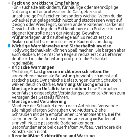
Fazit und praktische Empfehlung
Für Haushalte mit Kindern, für häufige oder mehrköpfige
Nutzung und für professionelle Gastgeber sind
unabhängige Prüfzeichen besonders wichtig. Wenn du die
Schaukel nur gelegentlich nutzt und stattdessen Wert auf
Design oder Preis legst, können andere Kriterien stärker ins
Gewicht fallen. In jedem Fall kombiniere ein Prüfzeichen mit
eigener Kontrolle nach der Montage. Bewahre
Prüfunterlagen und Kaufbelege auf. So reduzierst du
Risiken und triffst eine informierte Kaufentscheidung.
Wichtige Warnhinweise und Sicherheitshinweise
Hollywoodschaukeln können Spaß machen. Sie bergen aber
auch Risiken. Mit einfachen Regeln reduzierst du Gefahren
deutlich. Lies die Anleitung und prüfe die Schaukel
regelmäßig.
Kritische Warnungen
*Achtung*:
Lastgrenzen nicht überschreiten
. Die
angegebene maximale Belastung bezieht sich meist auf
statische Last. Dynamische Belastungen durch Schaukeln
wirken deutlich stärker.
Warnung
:
Unsachgemäße
Montage kann Unfallrisiken erhöhen
. Lose Schrauben
oder falsch eingesetzte Verbindungselemente können zum
Versagen des Gestells führen.
Montage und Verankerung
Montiere die Schaukel genau nach Anleitung. Verwende
alle mitgelieferten Schrauben und Muttern. Ziehe
Schrauben mit dem empfohlenen Drehmoment an. Bei frei
stehenden Gestellen ist eine Verankerung im Boden oft
sinnvoll. Nutze passende Bodenanker oder
Betonfundamente bei dauerhaftem Aufbau. Verändere die
Konstruktion nicht.
Regelmäßige Sichtprüfung und Wartung