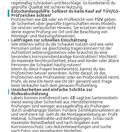
regelmäßig Schrauben und Beschläge. So kombinierst du
geprüfte Qualität mit sicherer Nutzung.
Entscheidungshilfe: Solltest du beim Kauf auf TÜV/GS-
Prüfzeichen achten?
Prüfzeichen wie
GS
oder ein Prüfbericht vom
TÜV
geben
dir Sicherheit über geprüfte Eigenschaften eines Modells.
Sie sind ein verlässlicher Hinweis. Sie ersetzen aber nicht
deine eigene Prüfung vor Ort und die Beachtung von
Montage- und Nutzungshinweisen.
Leitfragen zur schnellen Einschätzung
Wie intensiv willst du die Schaukel nutzen und wie viele
Personen sollen sie gleichzeitig tragen können? Ist der
Aufstellort witterungsintensiv oder brauchst du eine
besonders korrosionsbeständige Konstruktion? Möchtest
du maximale Rechtssicherheit, etwa weil Kinder oder ältere
Personen die Schaukel häufig nutzen?
Wenn du diese Fragen beantwortest, kannst du das
Prüfzeichen besser einordnen. Achte darauf, ob das
Prüfzeichen eine Prüfnummer oder ein Prüfprotokoll nennt.
Prüfe, ob eine EN-Norm wie EN 581 genannt wird. Frage
beim Verkäufer nach dem genauen Prüfumfang.
Unsicherheiten und einfache Schritte zur
Risikoabschätzung
Labels können irreführend sein.
CE
sagt bei Gartenmöbeln
meist wenig über Sicherheit aus. Herstellerinterne
Prüfungen sind weniger aussagekräftig als Prüfungen
durch unabhängige Stellen. Fordere Zertifikatsnummern an
und verifiziere sie. Sieh dir die Montageanleitung an. Prüfe
Material, Schweißnähte und Befestigungen. Schau nach
maximaler Belastbarkeit und nach Angaben zum
Korrosionsschutz. Lies Nutzerbewertungen und suche
nach Fotos von eingebauten Modellen.