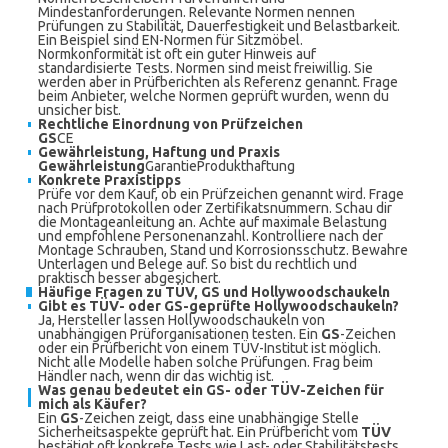
Mindestanforderungen. Relevante Normen nennen
Prüfungen zu Stabilität, Dauerfestigkeit und Belastbarkeit.
Ein Beispiel sind EN-Normen für Sitzmöbel.
Normkonformität ist oft ein guter Hinweis auf
standardisierte Tests. Normen sind meist freiwillig. Sie
werden aber in Prüfberichten als Referenz genannt. Frage
beim Anbieter, welche Normen geprüft wurden, wenn du
unsicher bist.
Rechtliche Einordnung von Prüfzeichen
GS
CE
Gewährleistung, Haftung und Praxis
Gewährleistung
GarantieProdukthaftung
Konkrete Praxistipps
Prüfe vor dem Kauf, ob ein Prüfzeichen genannt wird. Frage
nach Prüfprotokollen oder Zertifikatsnummern. Schau dir
die Montageanleitung an. Achte auf maximale Belastung
und empfohlene Personenanzahl. Kontrolliere nach der
Montage Schrauben, Stand und Korrosionsschutz. Bewahre
Unterlagen und Belege auf. So bist du rechtlich und
praktisch besser abgesichert.
Häufige Fragen zu TÜV, GS und Hollywoodschaukeln
Gibt es TÜV- oder GS-geprüfte Hollywoodschaukeln?
Ja, Hersteller lassen Hollywoodschaukeln von
unabhängigen Prüforganisationen testen. Ein
GS
-Zeichen
oder ein Prüfbericht von einem TÜV-Institut ist möglich.
Nicht alle Modelle haben solche Prüfungen. Frag beim
Händler nach, wenn dir das wichtig ist.
Was genau bedeutet ein GS- oder TÜV-Zeichen für
mich als Käufer?
Ein
GS
-Zeichen zeigt, dass eine unabhängige Stelle
Sicherheitsaspekte geprüft hat. Ein Prüfbericht vom
TÜV
bestätigt oft konkrete Tests wie Last- oder Stabilitätstests.